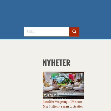
NYHETER
2026-05-20
Jennifer Wegerup i TV 4 om
Mer Italien - resan fortsätter