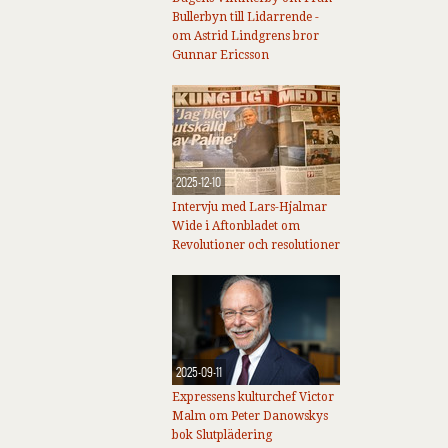
Bullerbyn till Lidarrende -
om Astrid Lindgrens bror
Gunnar Ericsson
2025-12-10
Intervju med Lars-Hjalmar
Wide i Aftonbladet om
Revolutioner och resolutioner
2025-09-11
Expressens kulturchef Victor
Malm om Peter Danowskys
bok Slutplädering