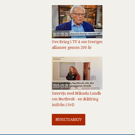
2025-05-26
Ove Bring i TV 4 om Sveriges
allianser genom 200 år
2025-05-26
Intervju med Mikaela Lundh
om Northvolt - en skildring
inifrån i SvD
NYHETSARKIV