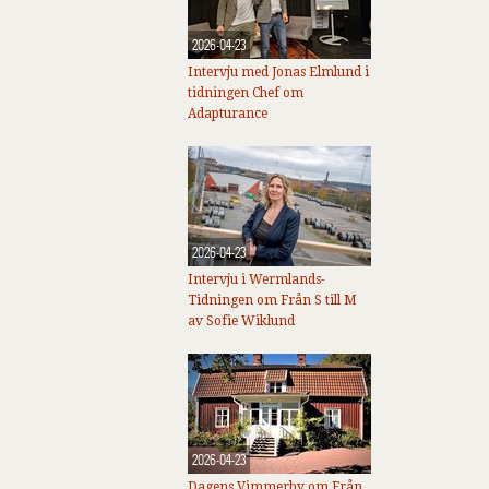
2026-04-23
Intervju med Jonas Elmlund i
tidningen Chef om
Adapturance
2026-04-23
Intervju i Wermlands-
Tidningen om Från S till M
av Sofie Wiklund
2026-04-23
Dagens Vimmerby om Från