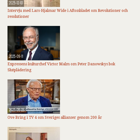
2025-12-10
Intervju med Lars-Hjalmar Wide i Aftonbladet om Revolutioner och
resolutioner
2025-09-11
Expressens kulturchef Victor Malm om Peter Danowskys bok
Slutplädering
2025-05-26
Ove Bring i TV 4 om Sveriges allianser genom 200 år