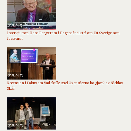
2026-04-27
Intervju med Hans Bergström i Dagens industri om Ett Sverige som
försvann
2026-04-23
Recension i Fokus om Vad skulle Axel Oxenstierna ha gjort? av Nicklas
Skår
2026-04-23