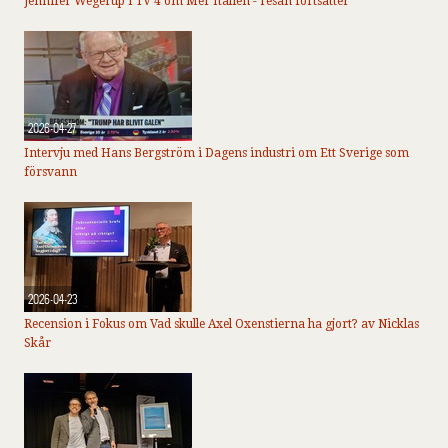
Jennifer Wegerup i TV 4 om Mer Italien - resan fortsätter
2026-04-27
Intervju med Hans Bergström i Dagens industri om Ett Sverige som
försvann
2026-04-23
Recension i Fokus om Vad skulle Axel Oxenstierna ha gjort? av Nicklas
Skår