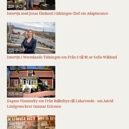
2026-04-23
Intervju med Jonas Elmlund i tidningen Chef om Adapturance
2026-04-23
Intervju i Wermlands-Tidningen om Från S till M av Sofie Wiklund
2026-04-23
Dagens Vimmerby om Från Bullerbyn till Lidarrende - om Astrid
Lindgrens bror Gunnar Ericsson