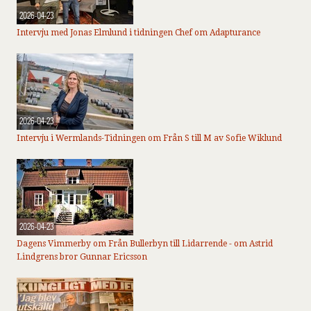
2026-04-23
Intervju med Jonas Elmlund i tidningen Chef om Adapturance
2026-04-23
Intervju i Wermlands-Tidningen om Från S till M av Sofie Wiklund
2026-04-23
Dagens Vimmerby om Från Bullerbyn till Lidarrende - om Astrid
Lindgrens bror Gunnar Ericsson