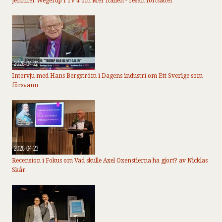
Jennifer Wegerup i TV 4 om Mer Italien - resan fortsätter
2026-04-27
Intervju med Hans Bergström i Dagens industri om Ett Sverige som
försvann
2026-04-23
Recension i Fokus om Vad skulle Axel Oxenstierna ha gjort? av Nicklas
Skår