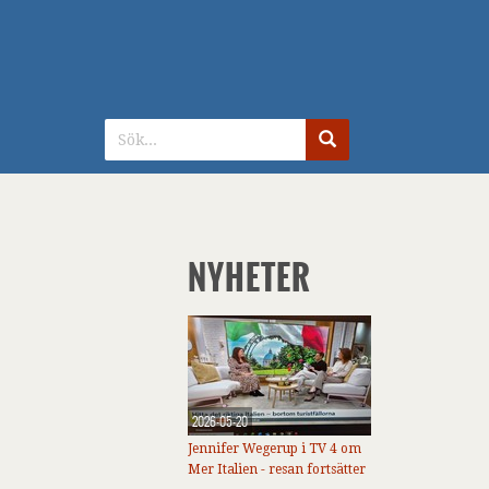
NYHETER
2026-05-20
Jennifer Wegerup i TV 4 om
Mer Italien - resan fortsätter