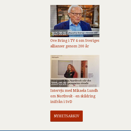
2025-05-26
Ove Bring i TV 4 om Sveriges
allianser genom 200 år
2025-05-26
Intervju med Mikaela Lundh
om Northvolt - en skildring
inifrån i SvD
NYHETSARKIV