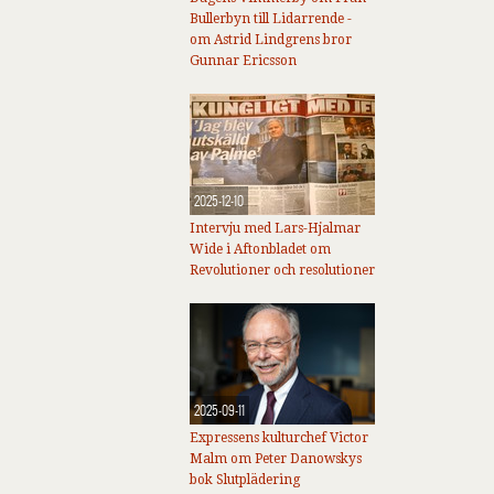
Bullerbyn till Lidarrende -
om Astrid Lindgrens bror
Gunnar Ericsson
2025-12-10
Intervju med Lars-Hjalmar
Wide i Aftonbladet om
Revolutioner och resolutioner
2025-09-11
Expressens kulturchef Victor
Malm om Peter Danowskys
bok Slutplädering