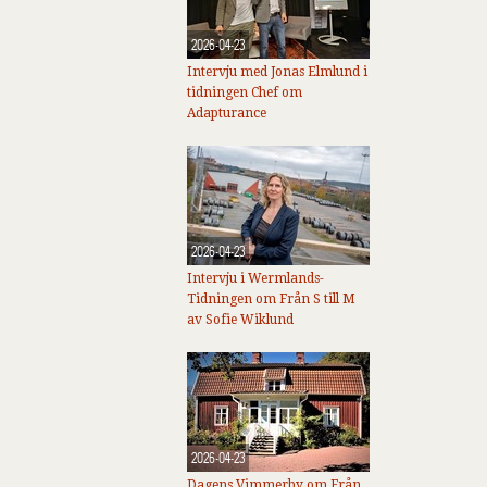
2026-04-23
Intervju med Jonas Elmlund i
tidningen Chef om
Adapturance
2026-04-23
Intervju i Wermlands-
Tidningen om Från S till M
av Sofie Wiklund
2026-04-23
Dagens Vimmerby om Från