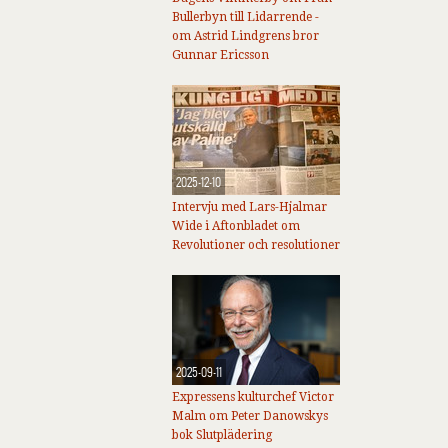
Bullerbyn till Lidarrende -
om Astrid Lindgrens bror
Gunnar Ericsson
2025-12-10
Intervju med Lars-Hjalmar
Wide i Aftonbladet om
Revolutioner och resolutioner
2025-09-11
Expressens kulturchef Victor
Malm om Peter Danowskys
bok Slutplädering