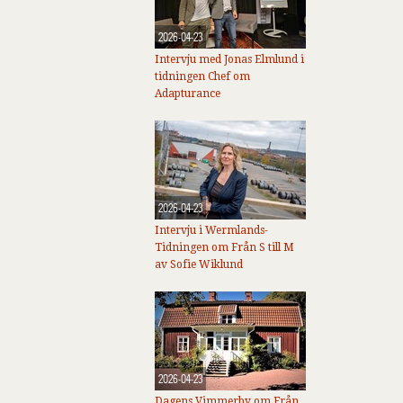
2026-04-23
Intervju med Jonas Elmlund i
tidningen Chef om
Adapturance
2026-04-23
Intervju i Wermlands-
Tidningen om Från S till M
av Sofie Wiklund
2026-04-23
Dagens Vimmerby om Från