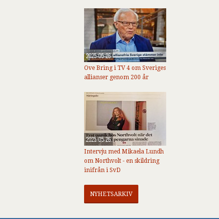
2025-05-26
Ove Bring i TV 4 om Sveriges
allianser genom 200 år
2025-05-26
Intervju med Mikaela Lundh
om Northvolt - en skildring
inifrån i SvD
NYHETSARKIV