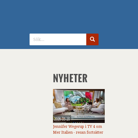
NYHETER
2026-05-20
Jennifer Wegerup i TV 4 om
Mer Italien - resan fortsätter