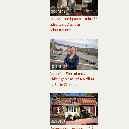
2026-04-23
Intervju med Jonas Elmlund i
tidningen Chef om
Adapturance
2026-04-23
Intervju i Wermlands-
Tidningen om Från S till M
av Sofie Wiklund
2026-04-23
Dagens Vimmerby om Från