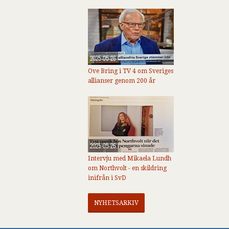
2025-05-26
Ove Bring i TV 4 om Sveriges
allianser genom 200 år
2025-05-26
Intervju med Mikaela Lundh
om Northvolt - en skildring
inifrån i SvD
NYHETSARKIV