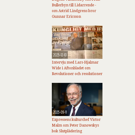
Bullerbyn till Lidarrende -
om Astrid Lindgrens bror
Gunnar Ericsson
2025-12-10
Intervju med Lars-Hjalmar
Wide i Aftonbladet om
Revolutioner och resolutioner
2025-09-11
Expressens kulturchef Victor
Malm om Peter Danowskys
bok Slutplädering