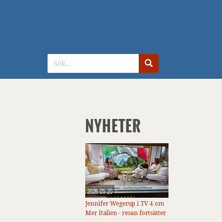
NYHETER
2026-05-20
Jennifer Wegerup i TV 4 om
Mer Italien - resan fortsätter