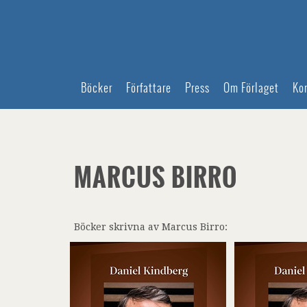
Böcker
Författare
Press
Om Förlaget
Ko
MARCUS BIRRO
Böcker skrivna av Marcus Birro: