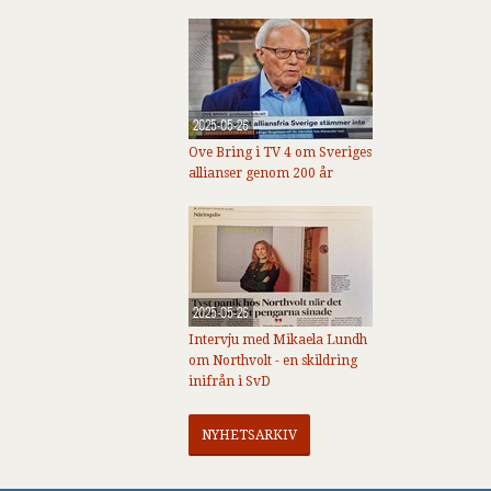
2025-05-26
Ove Bring i TV 4 om Sveriges
allianser genom 200 år
2025-05-26
Intervju med Mikaela Lundh
om Northvolt - en skildring
inifrån i SvD
NYHETSARKIV