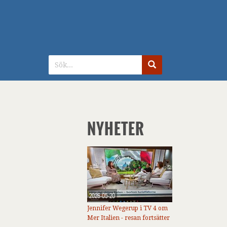
NYHETER
2026-05-20
Jennifer Wegerup i TV 4 om
Mer Italien - resan fortsätter