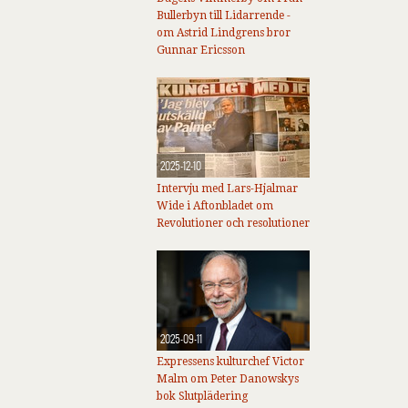
Bullerbyn till Lidarrende -
om Astrid Lindgrens bror
Gunnar Ericsson
2025-12-10
Intervju med Lars-Hjalmar
Wide i Aftonbladet om
Revolutioner och resolutioner
2025-09-11
Expressens kulturchef Victor
Malm om Peter Danowskys
bok Slutplädering