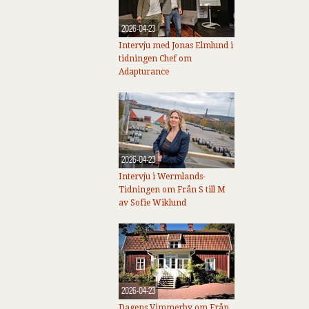
2026-04-23
Intervju med Jonas Elmlund i
tidningen Chef om
Adapturance
2026-04-23
Intervju i Wermlands-
Tidningen om Från S till M
av Sofie Wiklund
2026-04-23
Dagens Vimmerby om Från