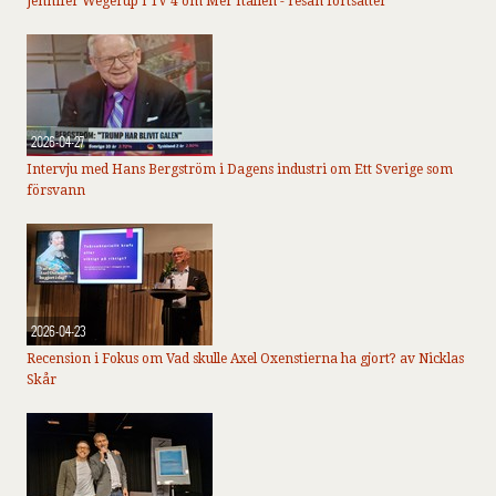
Jennifer Wegerup i TV 4 om Mer Italien - resan fortsätter
2026-04-27
Intervju med Hans Bergström i Dagens industri om Ett Sverige som
försvann
2026-04-23
Recension i Fokus om Vad skulle Axel Oxenstierna ha gjort? av Nicklas
Skår