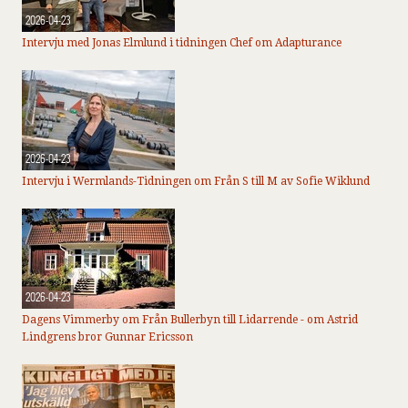
2026-04-23
Intervju med Jonas Elmlund i tidningen Chef om Adapturance
2026-04-23
Intervju i Wermlands-Tidningen om Från S till M av Sofie Wiklund
2026-04-23
Dagens Vimmerby om Från Bullerbyn till Lidarrende - om Astrid
Lindgrens bror Gunnar Ericsson