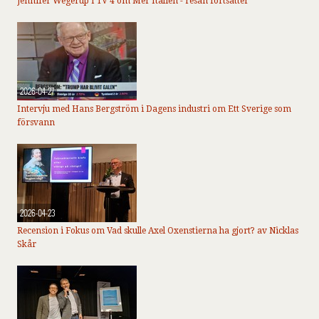
Jennifer Wegerup i TV 4 om Mer Italien - resan fortsätter
2026-04-27
Intervju med Hans Bergström i Dagens industri om Ett Sverige som
försvann
2026-04-23
Recension i Fokus om Vad skulle Axel Oxenstierna ha gjort? av Nicklas
Skår