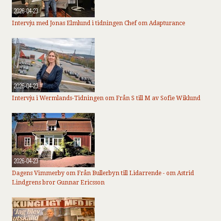
2026-04-23
Intervju med Jonas Elmlund i tidningen Chef om Adapturance
2026-04-23
Intervju i Wermlands-Tidningen om Från S till M av Sofie Wiklund
2026-04-23
Dagens Vimmerby om Från Bullerbyn till Lidarrende - om Astrid
Lindgrens bror Gunnar Ericsson