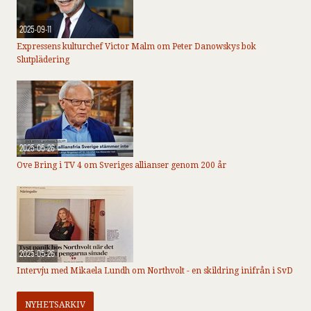
2025-09-11
Expressens kulturchef Victor Malm om Peter Danowskys bok
Slutplädering
2025-05-26
Ove Bring i TV 4 om Sveriges allianser genom 200 år
2025-05-26
Intervju med Mikaela Lundh om Northvolt - en skildring inifrån i SvD
NYHETSARKIV