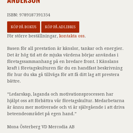
ANDERSON
ISBN: 9789187391354
KÖP PÅ BOKUS
KÖP PÅ ADLIBRIS
För större beställningar,
kontakta oss
.
Basen för all prestation är känslor, tankar och energier.
Det är hög tid att de mjuka värdena börjar användas i
företagssammanhang på en bredare front. I Känslans
kraft i företagskulturen får du en handfast beskrivning
för hur du ska gå tillväga för att få ditt lag att prestera
bättre.
”Ledarskap, laganda och motivationsprocessen har
hjälpt oss att förbättra vår företagskultur. Medarbetarna
är ännu mer motiverade och vi är självgående i att driva
beteendeområdet på egen hand.”
Mona Österberg VD Mercodia AB