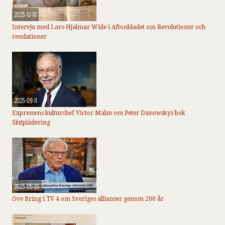
2025-12-10
Intervju med Lars-Hjalmar Wide i Aftonbladet om Revolutioner och
resolutioner
2025-09-11
Expressens kulturchef Victor Malm om Peter Danowskys bok
Slutplädering
2025-05-26
Ove Bring i TV 4 om Sveriges allianser genom 200 år