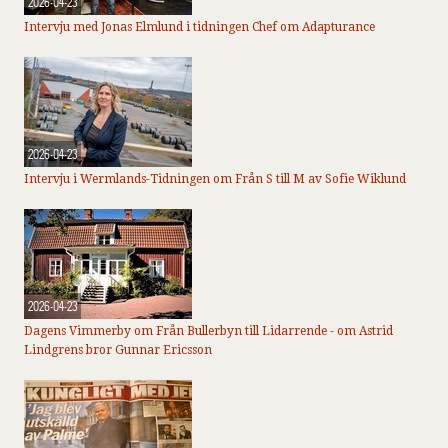
2026-04-23
Intervju med Jonas Elmlund i tidningen Chef om Adapturance
2026-04-23
Intervju i Wermlands-Tidningen om Från S till M av Sofie Wiklund
2026-04-23
Dagens Vimmerby om Från Bullerbyn till Lidarrende - om Astrid
Lindgrens bror Gunnar Ericsson