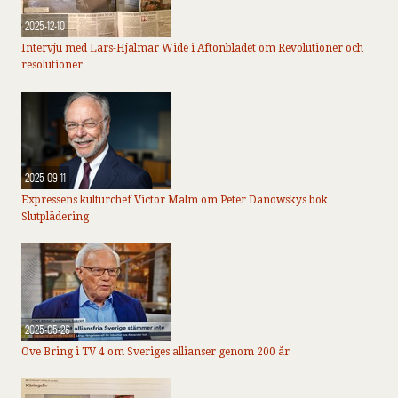
2025-12-10
Intervju med Lars-Hjalmar Wide i Aftonbladet om Revolutioner och
resolutioner
2025-09-11
Expressens kulturchef Victor Malm om Peter Danowskys bok
Slutplädering
2025-05-26
Ove Bring i TV 4 om Sveriges allianser genom 200 år