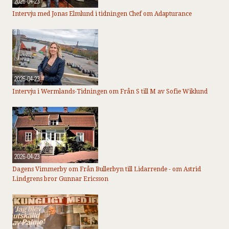
2026-04-23
Intervju med Jonas Elmlund i tidningen Chef om Adapturance
2026-04-23
Intervju i Wermlands-Tidningen om Från S till M av Sofie Wiklund
2026-04-23
Dagens Vimmerby om Från Bullerbyn till Lidarrende - om Astrid
Lindgrens bror Gunnar Ericsson