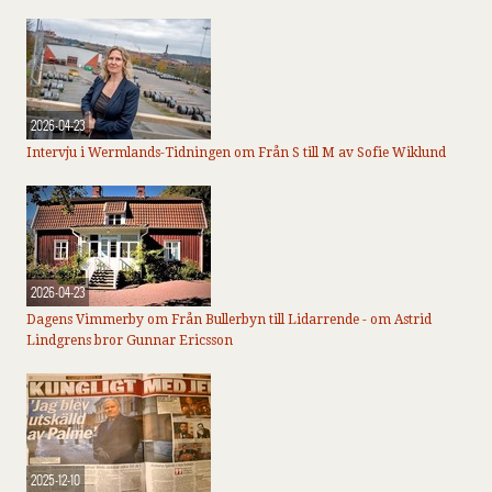
2026-04-23
Intervju i Wermlands-Tidningen om Från S till M av Sofie Wiklund
2026-04-23
Dagens Vimmerby om Från Bullerbyn till Lidarrende - om Astrid
Lindgrens bror Gunnar Ericsson
2025-12-10