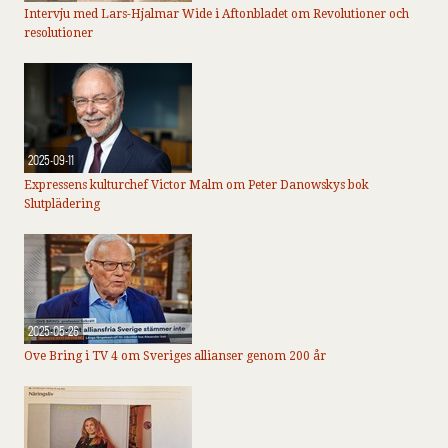
Intervju med Lars-Hjalmar Wide i Aftonbladet om Revolutioner och
resolutioner
2025-09-11
Expressens kulturchef Victor Malm om Peter Danowskys bok
Slutplädering
2025-05-26
Ove Bring i TV 4 om Sveriges allianser genom 200 år