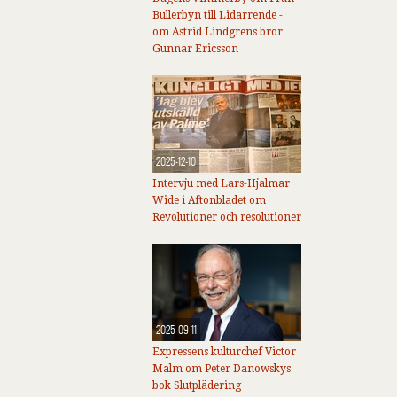
Bullerbyn till Lidarrende -
om Astrid Lindgrens bror
Gunnar Ericsson
2025-12-10
Intervju med Lars-Hjalmar
Wide i Aftonbladet om
Revolutioner och resolutioner
2025-09-11
Expressens kulturchef Victor
Malm om Peter Danowskys
bok Slutplädering