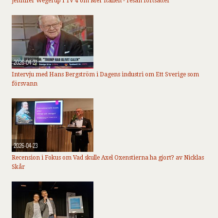
Jennifer Wegerup i TV 4 om Mer Italien - resan fortsätter
2026-04-27
Intervju med Hans Bergström i Dagens industri om Ett Sverige som
försvann
2026-04-23
Recension i Fokus om Vad skulle Axel Oxenstierna ha gjort? av Nicklas
Skår