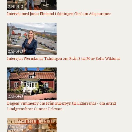
2026-04-23
Intervju med Jonas Elmlund i tidningen Chef om Adapturance
2026-04-23
Intervju i Wermlands-Tidningen om Från S till M av Sofie Wiklund
2026-04-23
Dagens Vimmerby om Från Bullerbyn till Lidarrende - om Astrid
Lindgrens bror Gunnar Ericsson