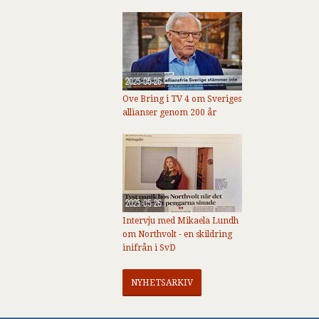
2025-05-26
Ove Bring i TV 4 om Sveriges
allianser genom 200 år
2025-05-26
Intervju med Mikaela Lundh
om Northvolt - en skildring
inifrån i SvD
NYHETSARKIV