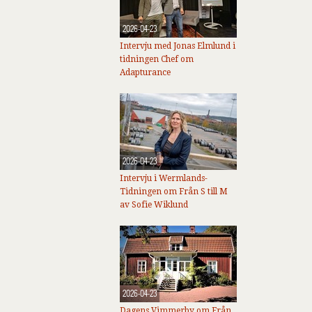
2026-04-23
Intervju med Jonas Elmlund i
tidningen Chef om
Adapturance
2026-04-23
Intervju i Wermlands-
Tidningen om Från S till M
av Sofie Wiklund
2026-04-23
Dagens Vimmerby om Från