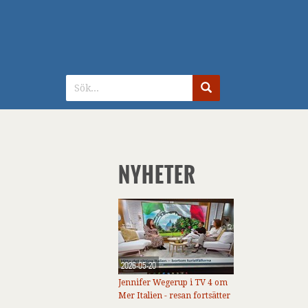
NYHETER
2026-05-20
Jennifer Wegerup i TV 4 om
Mer Italien - resan fortsätter