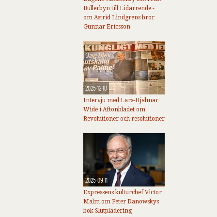
Bullerbyn till Lidarrende -
om Astrid Lindgrens bror
Gunnar Ericsson
2025-12-10
Intervju med Lars-Hjalmar
Wide i Aftonbladet om
Revolutioner och resolutioner
2025-09-11
Expressens kulturchef Victor
Malm om Peter Danowskys
bok Slutplädering