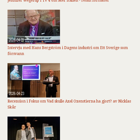
Jennifer Wegerup i TV 4 om Mer Italien - resan fortsätter
2026-04-27
Intervju med Hans Bergström i Dagens industri om Ett Sverige som
försvann
2026-04-23
Recension i Fokus om Vad skulle Axel Oxenstierna ha gjort? av Nicklas
Skår