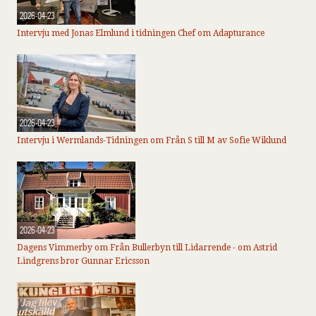
2026-04-23
Intervju med Jonas Elmlund i tidningen Chef om Adapturance
2026-04-23
Intervju i Wermlands-Tidningen om Från S till M av Sofie Wiklund
2026-04-23
Dagens Vimmerby om Från Bullerbyn till Lidarrende - om Astrid
Lindgrens bror Gunnar Ericsson