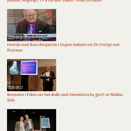
Jennifer Wegerup i TV 4 om Mer Italien - resan fortsätter
2026-04-27
Intervju med Hans Bergström i Dagens industri om Ett Sverige som
försvann
2026-04-23
Recension i Fokus om Vad skulle Axel Oxenstierna ha gjort? av Nicklas
Skår