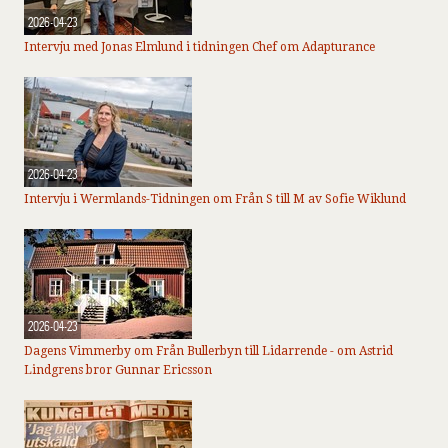
2026-04-23
Intervju med Jonas Elmlund i tidningen Chef om Adapturance
2026-04-23
Intervju i Wermlands-Tidningen om Från S till M av Sofie Wiklund
2026-04-23
Dagens Vimmerby om Från Bullerbyn till Lidarrende - om Astrid
Lindgrens bror Gunnar Ericsson