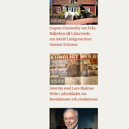
2026-04-23
Dagens Vimmerby om Från
Bullerbyn till Lidarrende -
om Astrid Lindgrens bror
Gunnar Ericsson
2025-12-10
Intervju med Lars-Hjalmar
Wide i Aftonbladet om
Revolutioner och resolutioner