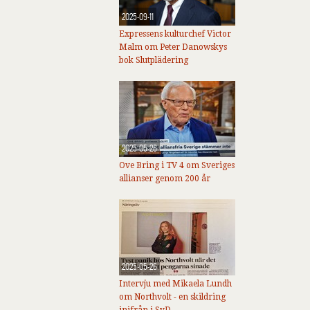
2025-09-11
Expressens kulturchef Victor
Malm om Peter Danowskys
bok Slutplädering
2025-05-26
Ove Bring i TV 4 om Sveriges
allianser genom 200 år
2025-05-26
Intervju med Mikaela Lundh
om Northvolt - en skildring