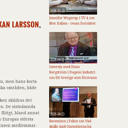
2026-05-20
Jennifer Wegerup i TV 4 om
KAN LARSSON
,
Mer Italien - resan fortsätter
2026-04-27
Intervju med Hans
Bergström i Dagens industri
om Ett Sverige som försvann
en, men hans korta
lika områden, både
ken skildras det
en. De sistnämnda
litigt, bland annat
2026-04-23
 Europas största
Recension i Fokus om Vad
atusen medlemmar.
skulle Axel Oxenstierna ha