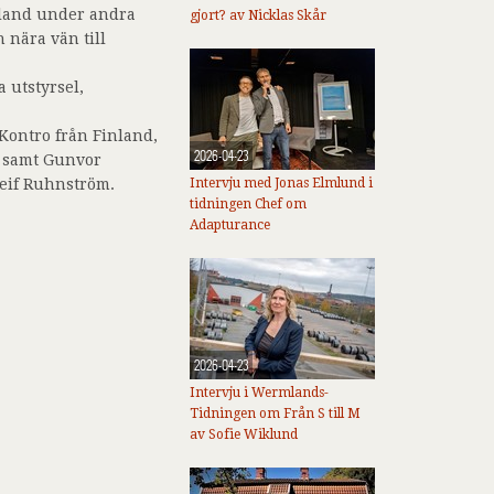
inland under andra
gjort? av Nicklas Skår
 nära vän till
 utstyrsel,
 Kontro från Finland,
2026-04-23
, samt Gunvor
Leif Ruhnström.
Intervju med Jonas Elmlund i
tidningen Chef om
Adapturance
2026-04-23
Intervju i Wermlands-
Tidningen om Från S till M
av Sofie Wiklund