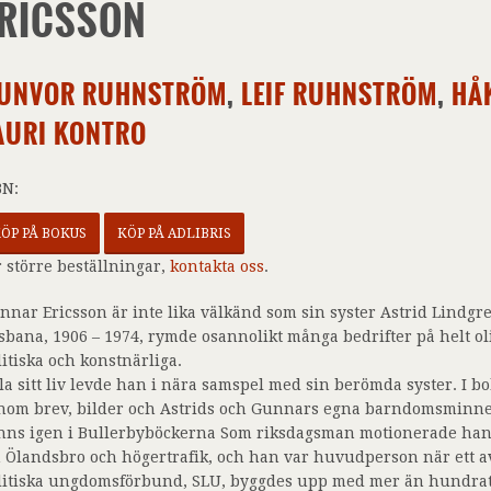
RICSSON
UNVOR RUHNSTRÖM
,
LEIF RUHNSTRÖM
,
HÅ
AURI KONTRO
BN:
ÖP PÅ BOKUS
KÖP PÅ ADLIBRIS
r större beställningar,
kontakta oss
.
nnar Ericsson är inte lika välkänd som sin syster Astrid Lindgr
vsbana, 1906 – 1974, rymde osannolikt många bedrifter på helt o
litiska och konstnärliga.
la sitt liv levde han i nära samspel med sin berömda syster. I bo
nom brev, bilder och Astrids och Gunnars egna barndomsminn
nns igen i Bullerbyböckerna Som riksdagsman motionerade han f
 Ölandsbro och högertrafik, och han var huvudperson när ett av
litiska ungdomsförbund, SLU, byggdes upp med mer än hundr