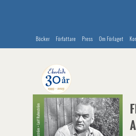
Böcker
Författare
Press
Om Förlaget
Ko
F
A