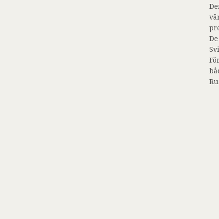
De
vä
pr
De
Sv
Fö
bå
Ru