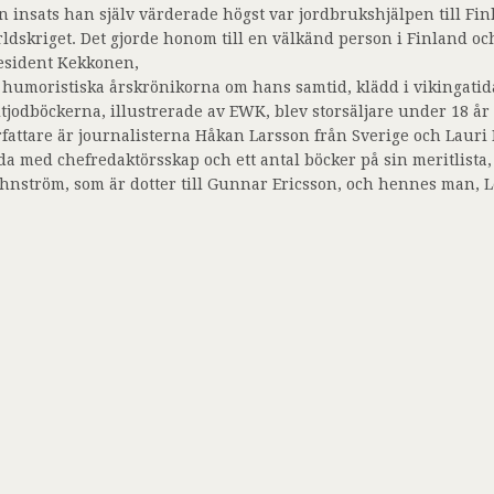
n insats han själv värderade högst var jordbrukshjälpen till F
rldskriget. Det gjorde honom till en välkänd person i Finland och
esident Kekkonen,
 humoristiska årskrönikorna om hans samtid, klädd i vikingatida
itjodböckerna, illustrerade av EWK, blev storsäljare under 18 år
rfattare är journalisterna Håkan Larsson från Sverige och Lauri
da med chefredaktörsskap och ett antal böcker på sin meritlista
hnström, som är dotter till Gunnar Ericsson, och hennes man, 