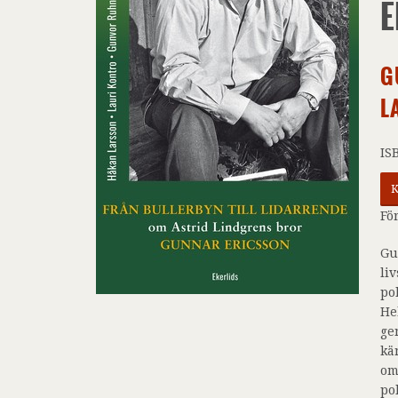
E
G
L
IS
K
Fö
Gu
li
po
He
ge
kä
om
po