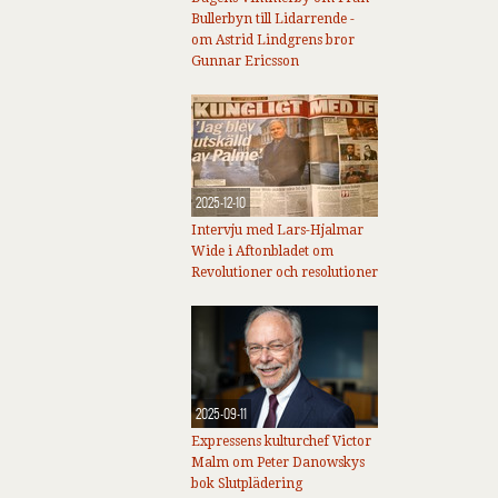
Bullerbyn till Lidarrende -
om Astrid Lindgrens bror
Gunnar Ericsson
2025-12-10
Intervju med Lars-Hjalmar
Wide i Aftonbladet om
Revolutioner och resolutioner
2025-09-11
Expressens kulturchef Victor
Malm om Peter Danowskys
bok Slutplädering