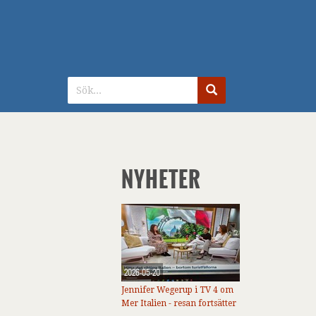
NYHETER
2026-05-20
Jennifer Wegerup i TV 4 om
Mer Italien - resan fortsätter