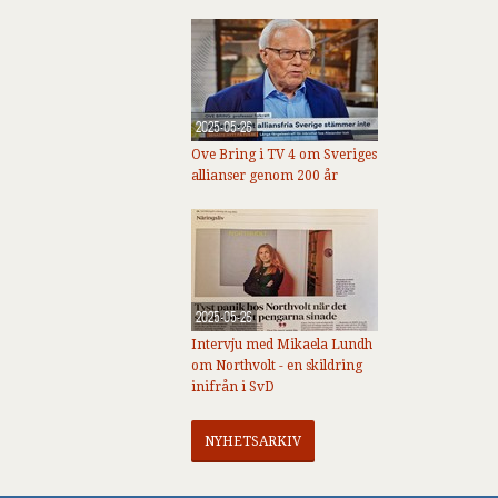
2025-05-26
Ove Bring i TV 4 om Sveriges
allianser genom 200 år
2025-05-26
Intervju med Mikaela Lundh
om Northvolt - en skildring
inifrån i SvD
NYHETSARKIV