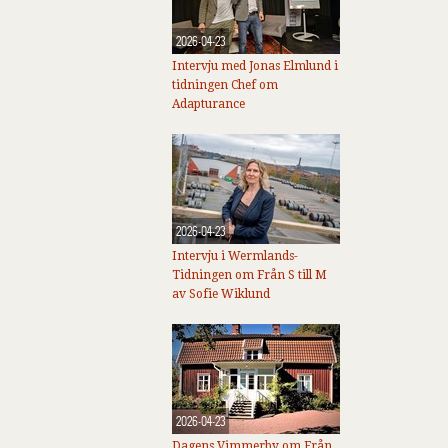
2026-04-23
Intervju med Jonas Elmlund i
tidningen Chef om
Adapturance
2026-04-23
Intervju i Wermlands-
Tidningen om Från S till M
av Sofie Wiklund
2026-04-23
Dagens Vimmerby om Från