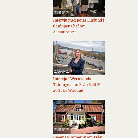
2026-04-23
Intervju med Jonas Elmlund i
tidningen Chef om
Adapturance
2026-04-23
Intervju i Wermlands-
Tidningen om Från S till M
av Sofie Wiklund
2026-04-23
Dagens Vimmerby om Från