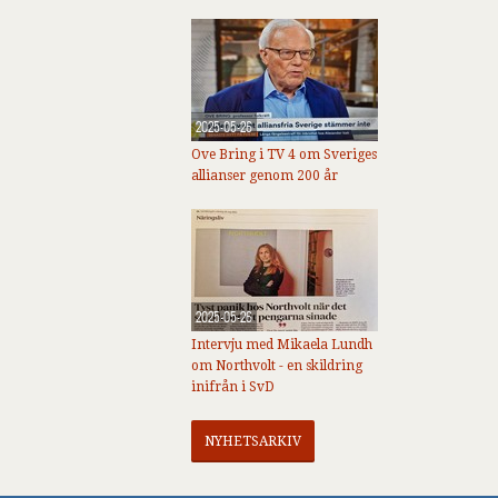
2025-05-26
Ove Bring i TV 4 om Sveriges
allianser genom 200 år
2025-05-26
Intervju med Mikaela Lundh
om Northvolt - en skildring
inifrån i SvD
NYHETSARKIV