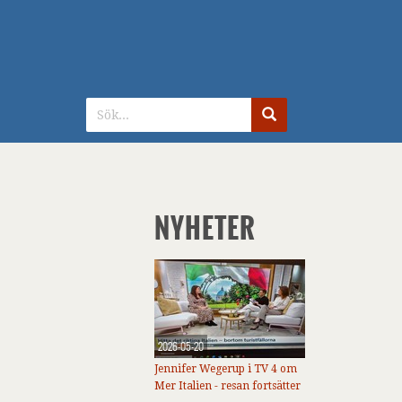
NYHETER
2026-05-20
Jennifer Wegerup i TV 4 om
Mer Italien - resan fortsätter