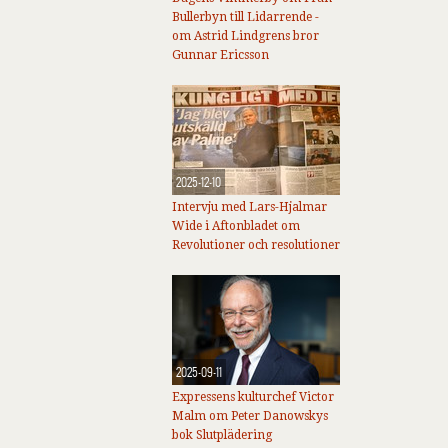
Bullerbyn till Lidarrende -
om Astrid Lindgrens bror
Gunnar Ericsson
2025-12-10
Intervju med Lars-Hjalmar
Wide i Aftonbladet om
Revolutioner och resolutioner
2025-09-11
Expressens kulturchef Victor
Malm om Peter Danowskys
bok Slutplädering