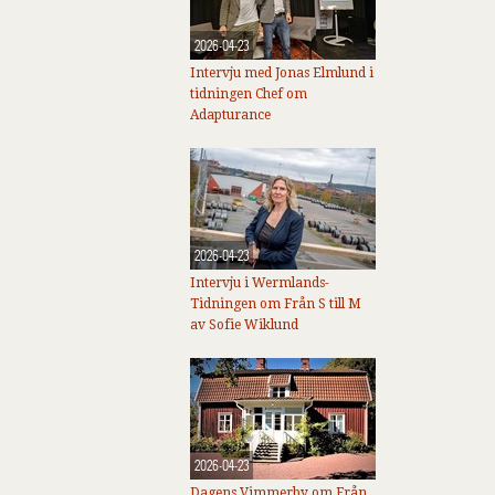
2026-04-23
Intervju med Jonas Elmlund i
tidningen Chef om
Adapturance
2026-04-23
Intervju i Wermlands-
Tidningen om Från S till M
av Sofie Wiklund
2026-04-23
Dagens Vimmerby om Från