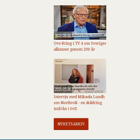
2025-05-26
Ove Bring i TV 4 om Sveriges
allianser genom 200 år
2025-05-26
Intervju med Mikaela Lundh
om Northvolt - en skildring
inifrån i SvD
NYHETSARKIV