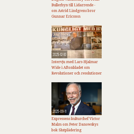
Bullerbyn till Lidarrende -
om Astrid Lindgrens bror
Gunnar Ericsson
2025-12-10
Intervju med Lars-Hjalmar
Wide i Aftonbladet om
Revolutioner och resolutioner
2025-09-11
Expressens kulturchef Victor
Malm om Peter Danowskys
bok Slutplädering