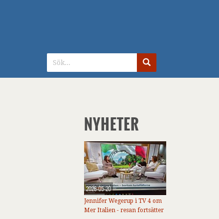
NYHETER
2026-05-20
Jennifer Wegerup i TV 4 om
Mer Italien - resan fortsätter