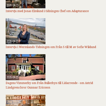
2026-04-23
Intervju med Jonas Elmlund i tidningen Chef om Adapturance
2026-04-23
Intervju i Wermlands-Tidningen om Från S till M av Sofie Wiklund
2026-04-23
Dagens Vimmerby om Från Bullerbyn till Lidarrende - om Astrid
Lindgrens bror Gunnar Ericsson