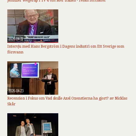
Jennifer Wegerup i TV 4 om Mer Italien - resan fortsätter
2026-04-27
Intervju med Hans Bergström i Dagens industri om Ett Sverige som
försvann
2026-04-23
Recension i Fokus om Vad skulle Axel Oxenstierna ha gjort? av Nicklas
Skår