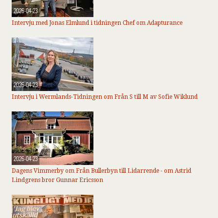
2026-04-23
Intervju med Jonas Elmlund i tidningen Chef om Adapturance
2026-04-23
Intervju i Wermlands-Tidningen om Från S till M av Sofie Wiklund
2026-04-23
Dagens Vimmerby om Från Bullerbyn till Lidarrende - om Astrid
Lindgrens bror Gunnar Ericsson