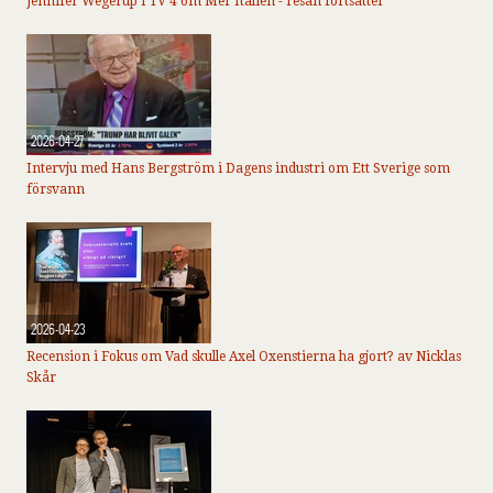
Jennifer Wegerup i TV 4 om Mer Italien - resan fortsätter
2026-04-27
Intervju med Hans Bergström i Dagens industri om Ett Sverige som
försvann
2026-04-23
Recension i Fokus om Vad skulle Axel Oxenstierna ha gjort? av Nicklas
Skår