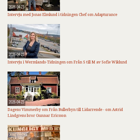
2026-04-23
Intervju med Jonas Elmlund i tidningen Chef om Adapturance
2026-04-23
Intervju i Wermlands-Tidningen om Från S till M av Sofie Wiklund
2026-04-23
Dagens Vimmerby om Från Bullerbyn till Lidarrende - om Astrid
Lindgrens bror Gunnar Ericsson