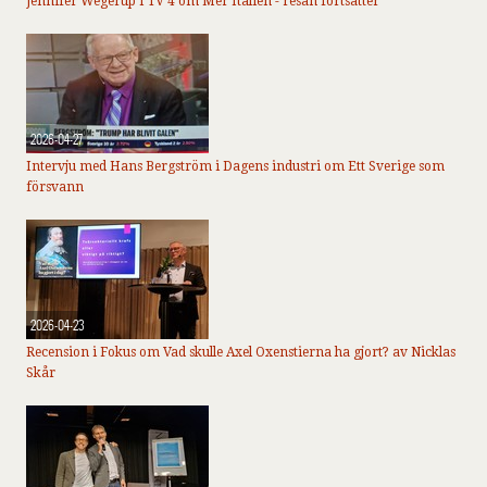
Jennifer Wegerup i TV 4 om Mer Italien - resan fortsätter
2026-04-27
Intervju med Hans Bergström i Dagens industri om Ett Sverige som
försvann
2026-04-23
Recension i Fokus om Vad skulle Axel Oxenstierna ha gjort? av Nicklas
Skår