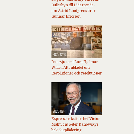
Bullerbyn till Lidarrende -
om Astrid Lindgrens bror
Gunnar Ericsson
2025-12-10
Intervju med Lars-Hjalmar
Wide i Aftonbladet om
Revolutioner och resolutioner
2025-09-11
Expressens kulturchef Victor
Malm om Peter Danowskys
bok Slutplädering