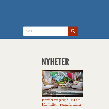
NYHETER
2026-05-20
Jennifer Wegerup i TV 4 om
Mer Italien - resan fortsätter