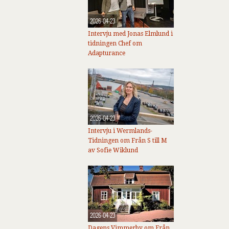
2026-04-23
Intervju med Jonas Elmlund i
tidningen Chef om
Adapturance
2026-04-23
Intervju i Wermlands-
Tidningen om Från S till M
av Sofie Wiklund
2026-04-23
Dagens Vimmerby om Från