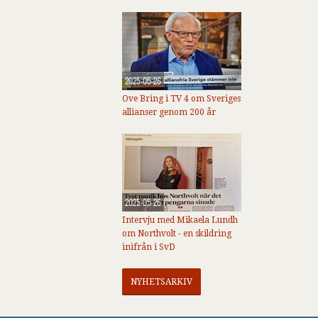
2025-05-26
Ove Bring i TV 4 om Sveriges
allianser genom 200 år
2025-05-26
Intervju med Mikaela Lundh
om Northvolt - en skildring
inifrån i SvD
NYHETSARKIV