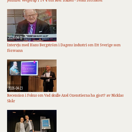
Jennifer Wegerup i TV 4 om Mer Italien - resan fortsätter
2026-04-27
Intervju med Hans Bergström i Dagens industri om Ett Sverige som
försvann
2026-04-23
Recension i Fokus om Vad skulle Axel Oxenstierna ha gjort? av Nicklas
Skår