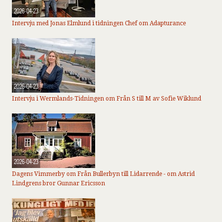
2026-04-23
Intervju med Jonas Elmlund i tidningen Chef om Adapturance
2026-04-23
Intervju i Wermlands-Tidningen om Från S till M av Sofie Wiklund
2026-04-23
Dagens Vimmerby om Från Bullerbyn till Lidarrende - om Astrid
Lindgrens bror Gunnar Ericsson