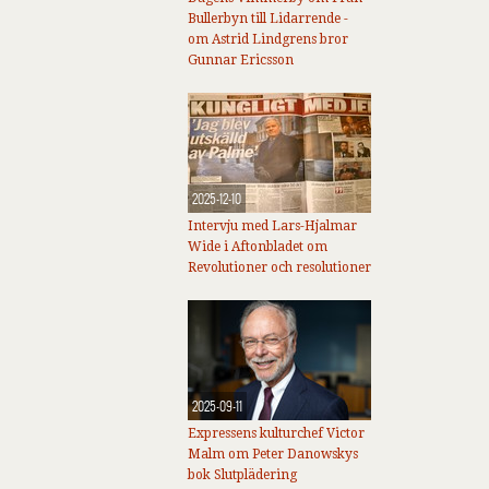
Bullerbyn till Lidarrende -
om Astrid Lindgrens bror
Gunnar Ericsson
2025-12-10
Intervju med Lars-Hjalmar
Wide i Aftonbladet om
Revolutioner och resolutioner
2025-09-11
Expressens kulturchef Victor
Malm om Peter Danowskys
bok Slutplädering