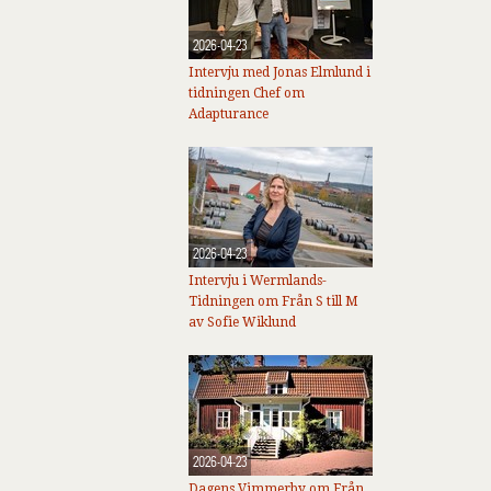
2026-04-23
Intervju med Jonas Elmlund i
tidningen Chef om
Adapturance
2026-04-23
Intervju i Wermlands-
Tidningen om Från S till M
av Sofie Wiklund
2026-04-23
Dagens Vimmerby om Från