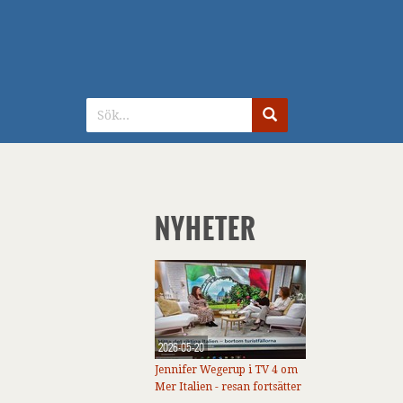
NYHETER
2026-05-20
Jennifer Wegerup i TV 4 om
Mer Italien - resan fortsätter