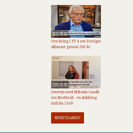
2025-05-26
Ove Bring i TV 4 om Sveriges
allianser genom 200 år
2025-05-26
Intervju med Mikaela Lundh
om Northvolt - en skildring
inifrån i SvD
NYHETSARKIV