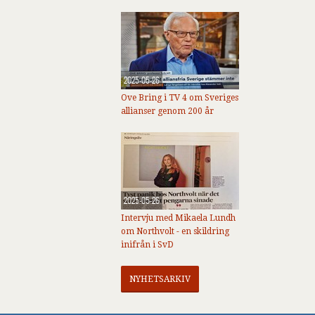
2025-05-26
Ove Bring i TV 4 om Sveriges
allianser genom 200 år
2025-05-26
Intervju med Mikaela Lundh
om Northvolt - en skildring
inifrån i SvD
NYHETSARKIV