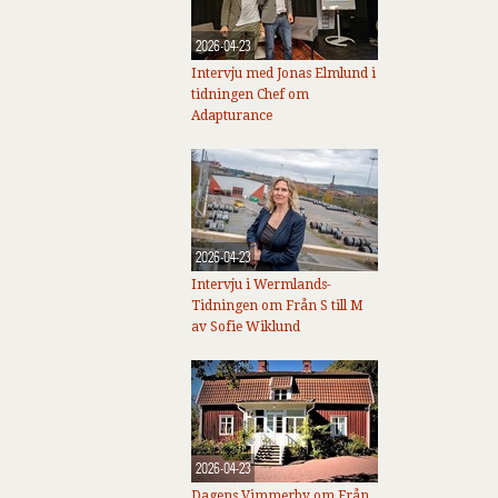
2026-04-23
Intervju med Jonas Elmlund i
tidningen Chef om
Adapturance
2026-04-23
Intervju i Wermlands-
Tidningen om Från S till M
av Sofie Wiklund
2026-04-23
Dagens Vimmerby om Från