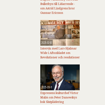
Bullerbyn till Lidarrende -
om Astrid Lindgrens bror
Gunnar Ericsson
2025-12-10
Intervju med Lars-Hjalmar
Wide i Aftonbladet om
Revolutioner och resolutioner
2025-09-11
Expressens kulturchef Victor
Malm om Peter Danowskys
bok Slutplädering