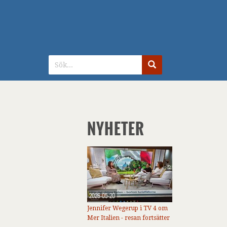
NYHETER
2026-05-20
Jennifer Wegerup i TV 4 om
Mer Italien - resan fortsätter