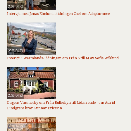
2026-04-23
Intervju med Jonas Elmlund i tidningen Chef om Adapturance
2026-04-23
Intervju i Wermlands-Tidningen om Från S till M av Sofie Wiklund
2026-04-23
Dagens Vimmerby om Från Bullerbyn till Lidarrende - om Astrid
Lindgrens bror Gunnar Ericsson