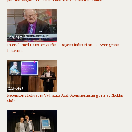
Jennifer Wegerup i TV 4 om Mer Italien - resan fortsätter
2026-04-27
Intervju med Hans Bergström i Dagens industri om Ett Sverige som
försvann
2026-04-23
Recension i Fokus om Vad skulle Axel Oxenstierna ha gjort? av Nicklas
Skår