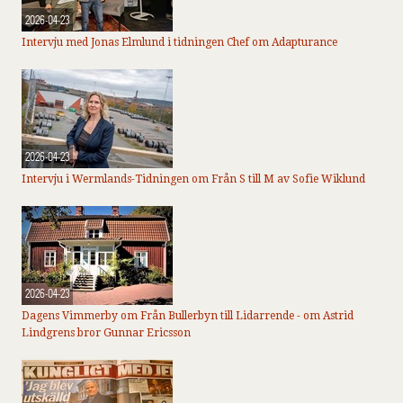
2026-04-23
Intervju med Jonas Elmlund i tidningen Chef om Adapturance
2026-04-23
Intervju i Wermlands-Tidningen om Från S till M av Sofie Wiklund
2026-04-23
Dagens Vimmerby om Från Bullerbyn till Lidarrende - om Astrid
Lindgrens bror Gunnar Ericsson