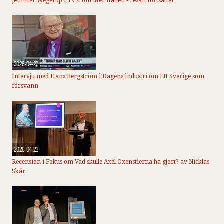
Jennifer Wegerup i TV 4 om Mer Italien - resan fortsätter
2026-04-27
Intervju med Hans Bergström i Dagens industri om Ett Sverige som
försvann
2026-04-23
Recension i Fokus om Vad skulle Axel Oxenstierna ha gjort? av Nicklas
Skår