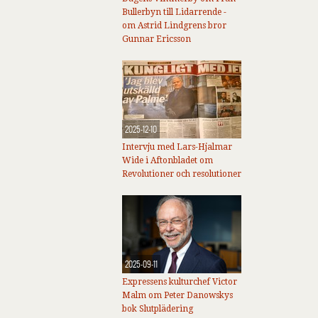
Bullerbyn till Lidarrende -
om Astrid Lindgrens bror
Gunnar Ericsson
2025-12-10
Intervju med Lars-Hjalmar
Wide i Aftonbladet om
Revolutioner och resolutioner
2025-09-11
Expressens kulturchef Victor
Malm om Peter Danowskys
bok Slutplädering