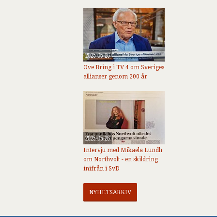
2025-05-26
Ove Bring i TV 4 om Sveriges
allianser genom 200 år
2025-05-26
Intervju med Mikaela Lundh
om Northvolt - en skildring
inifrån i SvD
NYHETSARKIV