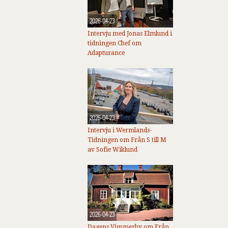
2026-04-23
Intervju med Jonas Elmlund i
tidningen Chef om
Adapturance
2026-04-23
Intervju i Wermlands-
Tidningen om Från S till M
av Sofie Wiklund
2026-04-23
Dagens Vimmerby om Från