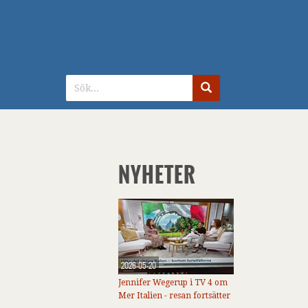
NYHETER
2026-05-20
Jennifer Wegerup i TV 4 om
Mer Italien - resan fortsätter