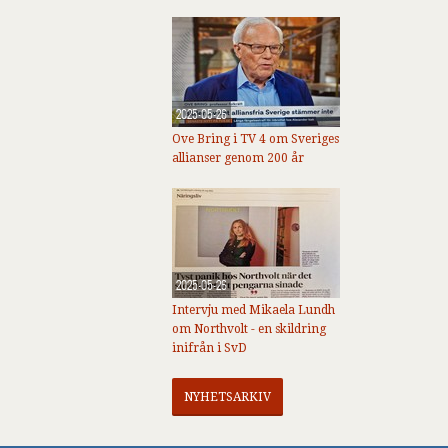
2025-05-26
Ove Bring i TV 4 om Sveriges
allianser genom 200 år
2025-05-26
Intervju med Mikaela Lundh
om Northvolt - en skildring
inifrån i SvD
NYHETSARKIV