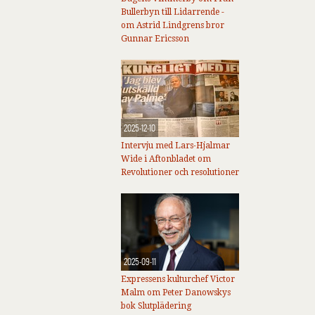
Bullerbyn till Lidarrende -
om Astrid Lindgrens bror
Gunnar Ericsson
2025-12-10
Intervju med Lars-Hjalmar
Wide i Aftonbladet om
Revolutioner och resolutioner
2025-09-11
Expressens kulturchef Victor
Malm om Peter Danowskys
bok Slutplädering