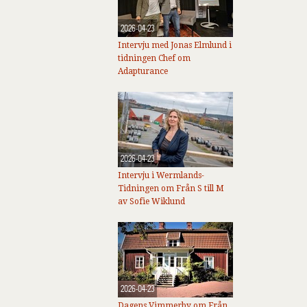
2026-04-23
Intervju med Jonas Elmlund i
tidningen Chef om
Adapturance
2026-04-23
Intervju i Wermlands-
Tidningen om Från S till M
av Sofie Wiklund
2026-04-23
Dagens Vimmerby om Från