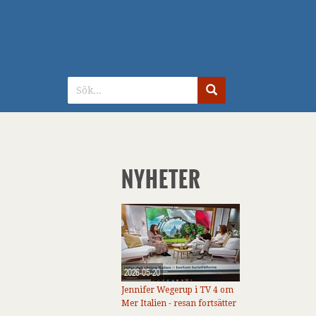
NYHETER
2026-05-20
Jennifer Wegerup i TV 4 om
Mer Italien - resan fortsätter