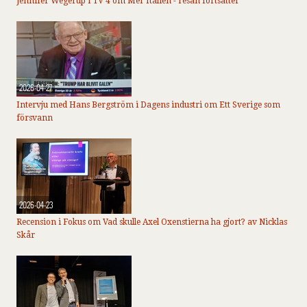
Jennifer Wegerup i TV 4 om Mer Italien - resan fortsätter
2026-04-27
Intervju med Hans Bergström i Dagens industri om Ett Sverige som
försvann
2026-04-23
Recension i Fokus om Vad skulle Axel Oxenstierna ha gjort? av Nicklas
Skår