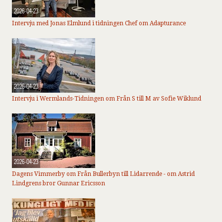
2026-04-23
Intervju med Jonas Elmlund i tidningen Chef om Adapturance
2026-04-23
Intervju i Wermlands-Tidningen om Från S till M av Sofie Wiklund
2026-04-23
Dagens Vimmerby om Från Bullerbyn till Lidarrende - om Astrid
Lindgrens bror Gunnar Ericsson