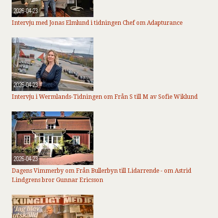
2026-04-23
Intervju med Jonas Elmlund i tidningen Chef om Adapturance
2026-04-23
Intervju i Wermlands-Tidningen om Från S till M av Sofie Wiklund
2026-04-23
Dagens Vimmerby om Från Bullerbyn till Lidarrende - om Astrid
Lindgrens bror Gunnar Ericsson