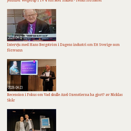
Jennifer Wegerup i TV 4 om Mer Italien - resan fortsätter
2026-04-27
Intervju med Hans Bergström i Dagens industri om Ett Sverige som
försvann
2026-04-23
Recension i Fokus om Vad skulle Axel Oxenstierna ha gjort? av Nicklas
Skår