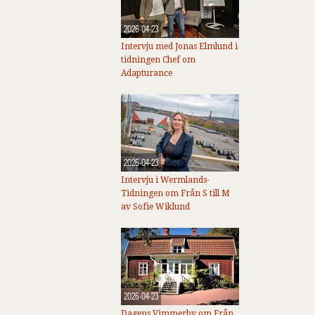
2026-04-23
Intervju med Jonas Elmlund i
tidningen Chef om
Adapturance
2026-04-23
Intervju i Wermlands-
Tidningen om Från S till M
av Sofie Wiklund
2026-04-23
Dagens Vimmerby om Från