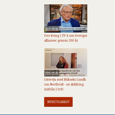
2025-05-26
Ove Bring i TV 4 om Sveriges
allianser genom 200 år
2025-05-26
Intervju med Mikaela Lundh
om Northvolt - en skildring
inifrån i SvD
NYHETSARKIV