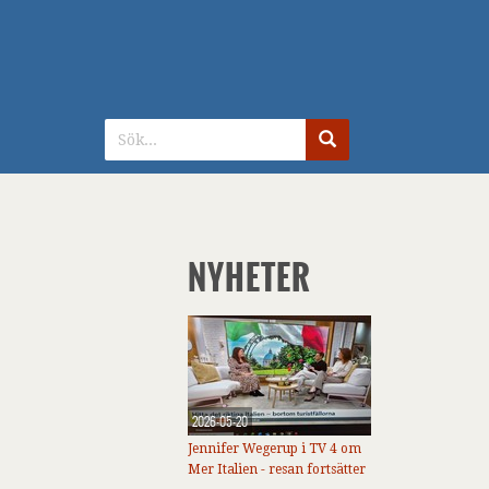
NYHETER
2026-05-20
Jennifer Wegerup i TV 4 om
Mer Italien - resan fortsätter