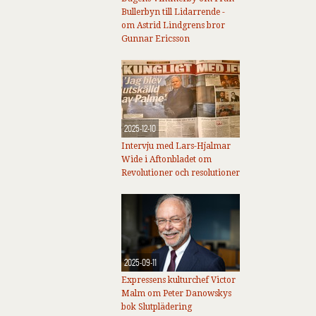
Bullerbyn till Lidarrende -
om Astrid Lindgrens bror
Gunnar Ericsson
2025-12-10
Intervju med Lars-Hjalmar
Wide i Aftonbladet om
Revolutioner och resolutioner
2025-09-11
Expressens kulturchef Victor
Malm om Peter Danowskys
bok Slutplädering