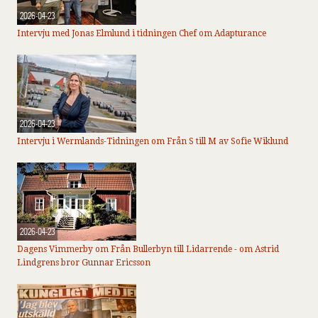
2026-04-23
Intervju med Jonas Elmlund i tidningen Chef om Adapturance
2026-04-23
Intervju i Wermlands-Tidningen om Från S till M av Sofie Wiklund
2026-04-23
Dagens Vimmerby om Från Bullerbyn till Lidarrende - om Astrid
Lindgrens bror Gunnar Ericsson