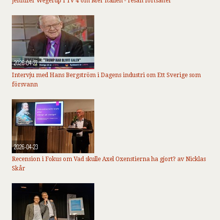
Jennifer Wegerup i TV 4 om Mer Italien - resan fortsätter
2026-04-27
Intervju med Hans Bergström i Dagens industri om Ett Sverige som
försvann
2026-04-23
Recension i Fokus om Vad skulle Axel Oxenstierna ha gjort? av Nicklas
Skår