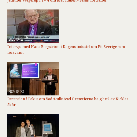
Jennifer Wegerup i TV 4 om Mer Italien - resan fortsätter
2026-04-27
Intervju med Hans Bergström i Dagens industri om Ett Sverige som
försvann
2026-04-23
Recension i Fokus om Vad skulle Axel Oxenstierna ha gjort? av Nicklas
Skår