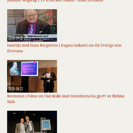
Jennifer Wegerup i TV 4 om Mer Italien - resan fortsätter
2026-04-27
Intervju med Hans Bergström i Dagens industri om Ett Sverige som
försvann
2026-04-23
Recension i Fokus om Vad skulle Axel Oxenstierna ha gjort? av Nicklas
Skår