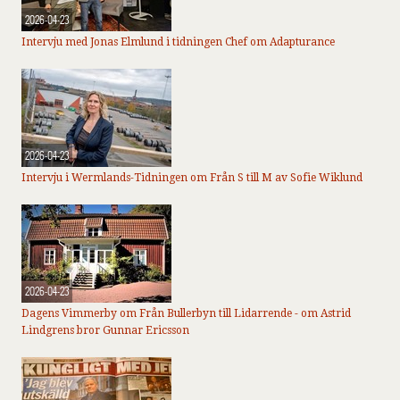
2026-04-23
Intervju med Jonas Elmlund i tidningen Chef om Adapturance
2026-04-23
Intervju i Wermlands-Tidningen om Från S till M av Sofie Wiklund
2026-04-23
Dagens Vimmerby om Från Bullerbyn till Lidarrende - om Astrid
Lindgrens bror Gunnar Ericsson