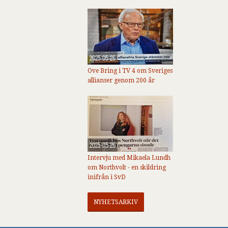
2025-05-26
Ove Bring i TV 4 om Sveriges
allianser genom 200 år
2025-05-26
Intervju med Mikaela Lundh
om Northvolt - en skildring
inifrån i SvD
NYHETSARKIV