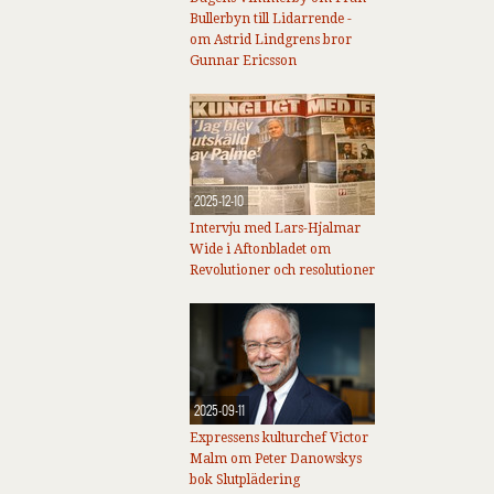
Bullerbyn till Lidarrende -
om Astrid Lindgrens bror
Gunnar Ericsson
2025-12-10
Intervju med Lars-Hjalmar
Wide i Aftonbladet om
Revolutioner och resolutioner
2025-09-11
Expressens kulturchef Victor
Malm om Peter Danowskys
bok Slutplädering