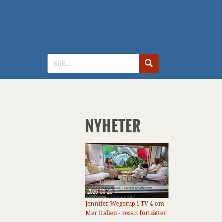
NYHETER
2026-05-20
Jennifer Wegerup i TV 4 om
Mer Italien - resan fortsätter