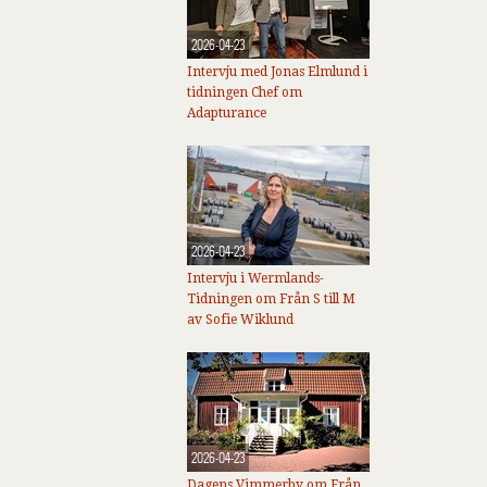
2026-04-23
Intervju med Jonas Elmlund i
tidningen Chef om
Adapturance
2026-04-23
Intervju i Wermlands-
Tidningen om Från S till M
av Sofie Wiklund
2026-04-23
Dagens Vimmerby om Från