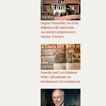
2026-04-23
Dagens Vimmerby om Från
Bullerbyn till Lidarrende -
om Astrid Lindgrens bror
Gunnar Ericsson
2025-12-10
Intervju med Lars-Hjalmar
Wide i Aftonbladet om
Revolutioner och resolutioner