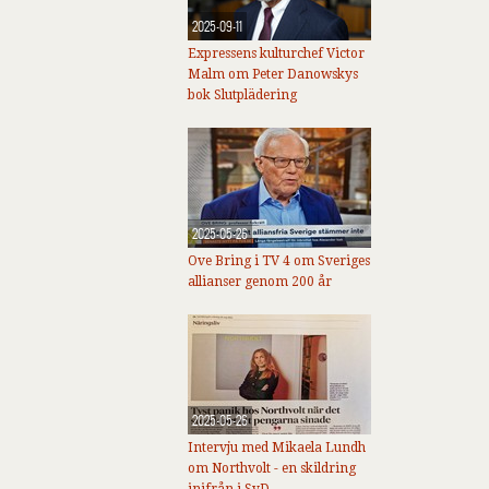
2025-09-11
Expressens kulturchef Victor
Malm om Peter Danowskys
bok Slutplädering
2025-05-26
Ove Bring i TV 4 om Sveriges
allianser genom 200 år
2025-05-26
Intervju med Mikaela Lundh
om Northvolt - en skildring