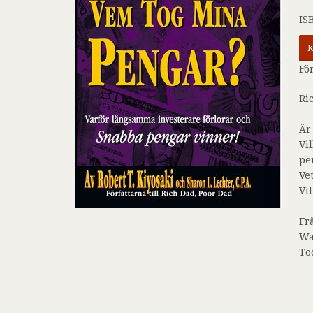
IS
K
Fö
Ri
Är
Vi
pe
Ve
Vi
Fr
Wa
To