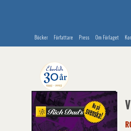
Böcker
Författare
Press
Om Förlaget
Ko
V
R