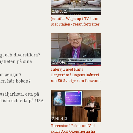
2026-05-20
Jennifer Wegerup i TV 4 om
Mer Italien - resan fortsätter
gt och diversifiera?
ligheten på sina
2026-04-27
Intervju med Hans
rar pengar?
Bergström i Dagens industri
 den här boken?
om Ett Sverige som försvann
säljarlista, etta på
rlista och etta på USA
2026-04-23
Recension i Fokus om Vad
skulle Axel Oxenstierna ha