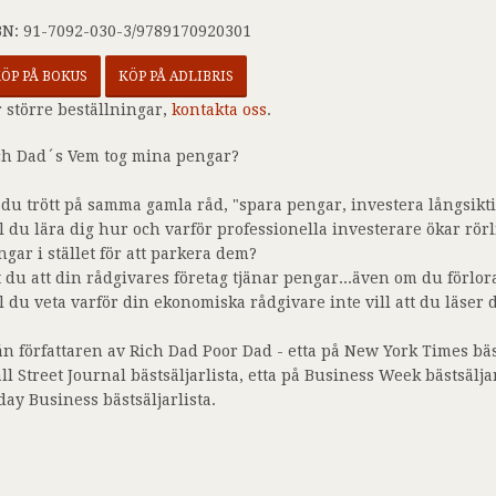
BN: 91-7092-030-3/9789170920301
ÖP PÅ BOKUS
KÖP PÅ ADLIBRIS
r större beställningar,
kontakta oss
.
ch Dad´s Vem tog mina pengar?
 du trött på samma gamla råd, "spara pengar, investera långsikti
ll du lära dig hur och varför professionella investerare ökar rör
ngar i stället för att parkera dem?
t du att din rådgivares företag tjänar pengar...även om du förlo
ll du veta varför din ekonomiska rådgivare inte vill att du läser
ån författaren av Rich Dad Poor Dad - etta på New York Times bäst
ll Street Journal bästsäljarlista, etta på Business Week bästsälja
day Business bästsäljarlista.