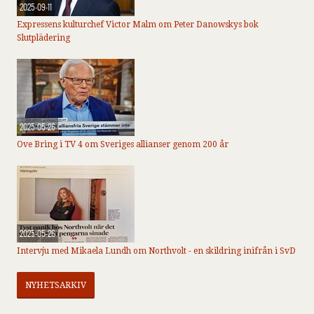
2025-09-11
Expressens kulturchef Victor Malm om Peter Danowskys bok
Slutplädering
2025-05-26
Ove Bring i TV 4 om Sveriges allianser genom 200 år
2025-05-26
Intervju med Mikaela Lundh om Northvolt - en skildring inifrån i SvD
NYHETSARKIV