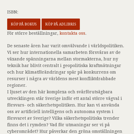
ISBN:
KÖP PÅ BOKUS
KÖP PÅ ADLIBRIS
För större beställningar,
kontakta oss
.
De senaste åren har varit omvälvande i världspolitiken.
Vi ser hur internationella samarbeten försvåras av de
växande spänningarna mellan stormakterna, hur ny
teknik har blivit centralt i geopolitiska kraftmätningar
och hur klimatförändringar spär på konkurrens om
resurser i några av världens mest konfliktdrabbade
regioner.
I ljuset av den här komplexa och svårförutsägbara
utvecklingen står Sverige inför ett antal större vägval i
försvars- och säkerhetspolitiken. Hur kan vi använda
oss av artificiell intelligens och autonoma system i
försvaret av Sverige? Vilka säkerhetspolitiska trender
finns det i rymden? Vad för utmaningar ser vi på
cyberområdet? Hur påverkar den gröna omställningen