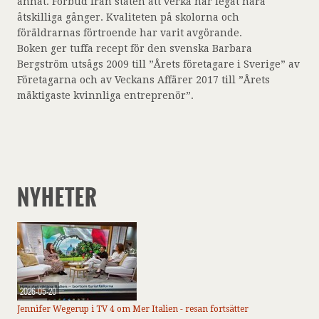
annat. Förbud från staten att verka har legat nära
åtskilliga gånger. Kvaliteten på skolorna och
föräldrarnas förtroende har varit avgörande.
Boken ger tuffa recept för den svenska Barbara
Bergström utsågs 2009 till ”Årets företagare i Sverige” av
Företagarna och av Veckans Affärer 2017 till ”Årets
mäktigaste kvinnliga entreprenör”.
NYHETER
2026-05-20
Jennifer Wegerup i TV 4 om Mer Italien - resan fortsätter