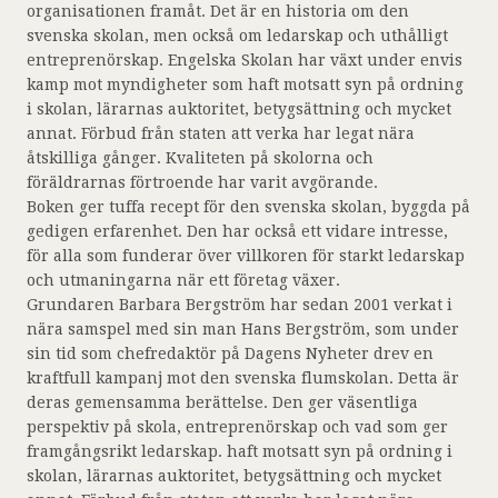
organisationen framåt.
Det är en historia om den
svenska skolan, men också om ledarskap och uthålligt
entreprenörskap. Engelska Skolan har växt under envis
kamp mot myndigheter som haft motsatt syn på ordning
i skolan, lärarnas auktoritet, betygsättning och mycket
annat. Förbud från staten att verka har legat nära
åtskilliga gånger. Kvaliteten på skolorna och
föräldrarnas förtroende har varit avgörande.
Boken ger tuffa recept för den svenska skolan, byggda på
gedigen erfarenhet. Den har också ett vidare intresse,
för alla som funderar över villkoren för starkt ledarskap
och utmaningarna när ett företag växer.
Grundaren Barbara Bergström har sedan 2001 verkat i
nära samspel med sin man Hans Bergström, som under
sin tid som chefredaktör på Dagens Nyheter drev en
kraftfull kampanj mot den svenska flumskolan. Detta är
deras gemensamma berättelse. Den ger väsentliga
perspektiv på skola, entreprenörskap och vad som ger
framgångsrikt ledarskap. haft motsatt syn på ordning i
skolan, lärarnas auktoritet, betygsättning och mycket