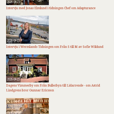
2026-04-23
Intervju med Jonas Elmlund i tidningen Chef om Adapturance
2026-04-23
Intervju i Wermlands-Tidningen om Från S till M av Sofie Wiklund
2026-04-23
Dagens Vimmerby om Från Bullerbyn till Lidarrende - om Astrid
Lindgrens bror Gunnar Ericsson