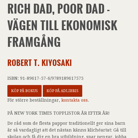
RICH DAD, POOR DAD -
VÄGEN TILL EKONOMISK
FRAMGÅNG
ROBERT T. KIYOSAKI
ISBN: 91-89617-57-6/9789189617575
KÖP PÅ BOKUS
KÖP PÅ ADLIBRIS
För större beställningar,
kontakta oss
.
PÅ NEW YORK TIMES TOPPLISTOR ÅR EFTER ÅR!
De råd som de flesta pappor traditionellt ger sina barn
är så vardagligt att det nästan känns klichéartat: Gå till
skolan och få dig en bra utbildning, spar pengar, jobba