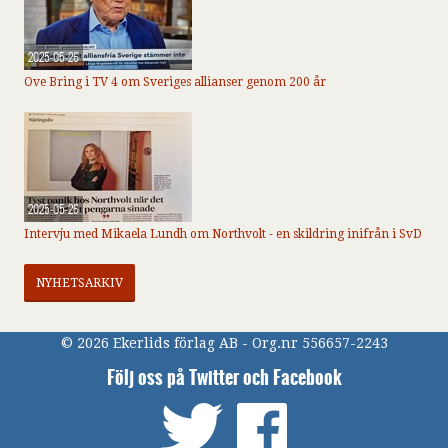
2025-05-26
Ove Bring i TV 4 om Sveriges allianser genom 200 år
2025-05-26
Intervju med Mikaela Lundh om Northvolt - en skildring inifrån i SvD
NYHETSARKIV
© 2026 Ekerlids förlag AB - Org.nr 556657-2243
Följ oss på Twitter och Facebook