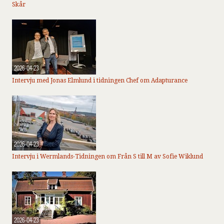
Skår
2026-04-23
Intervju med Jonas Elmlund i tidningen Chef om Adapturance
2026-04-23
Intervju i Wermlands-Tidningen om Från S till M av Sofie Wiklund
2026-04-23