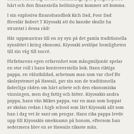
hårt och den finansiella belöningen kommer att komma.
I sin explosiva finanshandbok Rich Dad, Poor Dad
föreslår Robert T Kiyosaki att du kanske skulle ha
struntat i dessa råd!
Här uppmuntras till en ny syn på det gamla traditionella
synsättet i kring ekonomi. Kiyosaki avslöjar hemligheten
till sin väg till succé.
Författarens egen erfarenhet som mångmiljonär spelar
en stor roll i hans kontroversiella bok. Hans riktiga
pappa, en välutbildad, arbetsam man som var chef för
skolsystemet på Hawaii, gav sin son de traditionella
faderliga råden om hårt arbete och den ekonomiska
vinningen, men dog fattig och bitter. Kiyosakis andra
pappa, hans vän Mikes pappa, var en man som hoppat
av skolan redan i high school som lärt Kiyosaki allt som
han i dag vet är sant om pengar. Hans rika pappa levde
upp till Kiyosakis smeknamn på honom, eftersom han
sedermera blev en av Hawaiis rikaste män.