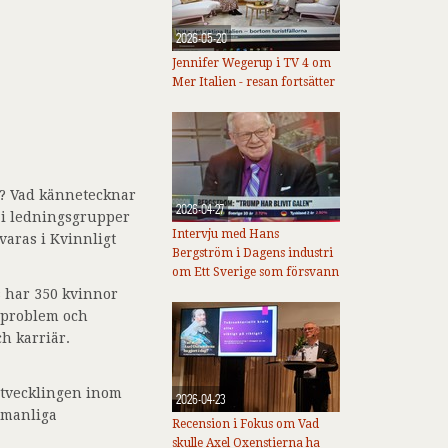
2026-05-20
Jennifer Wegerup i TV 4 om
Mer Italien - resan fortsätter
r? Vad kännetecknar
2026-04-27
 i ledningsgrupper
Intervju med Hans
varas i Kvinnligt
Bergström i Dagens industri
om Ett Sverige som försvann
 har 350 kvinnor
m problem och
ch karriär.
utvecklingen inom
2026-04-23
, manliga
Recension i Fokus om Vad
skulle Axel Oxenstierna ha