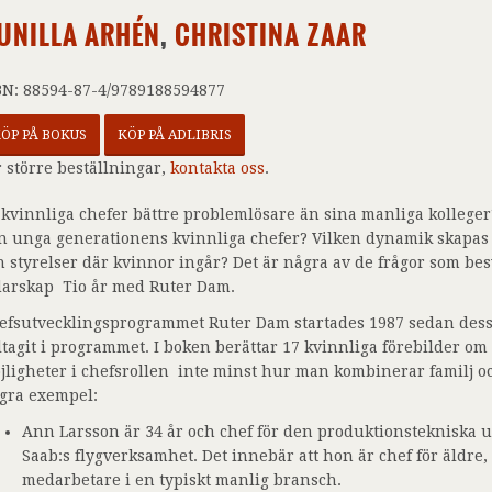
UNILLA ARHÉN
,
CHRISTINA ZAAR
BN: 88594-87-4/9789188594877
ÖP PÅ BOKUS
KÖP PÅ ADLIBRIS
r större beställningar,
kontakta oss
.
 kvinnliga chefer bättre problemlösare än sina manliga kollege
n unga generationens kvinnliga chefer? Vilken dynamik skapas
h styrelser där kvinnor ingår? Det är några av de frågor som bes
darskap  Tio år med Ruter Dam.
efsutvecklingsprogrammet Ruter Dam startades 1987 sedan dess
ltagit i programmet. I boken berättar 17 kvinnliga förebilder o
jligheter i chefsrollen  inte minst hur man kombinerar familj o
gra exempel:
Ann Larsson är 34 år och chef för den produktionstekniska 
Saab:s flygverksamhet. Det innebär att hon är chef för äldre
medarbetare i en typiskt manlig bransch.