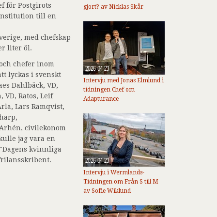
 för Postgirots
gjort? av Nicklas Skår
stitution till en
Sverige, med chefskap
 liter öl.
 och chefer inom
2026-04-23
tt lyckas i svenskt
Intervju med Jonas Elmlund i
aes Dahlbäck, VD,
tidningen Chef om
 VD, Ratos, Leif
Adapturance
Arla, Lars Ramqvist,
charp,
a Arhén, civilekonom
kulle jag vara en
 "Dagens kvinnliga
frilansskribent.
2026-04-23
Intervju i Wermlands-
Tidningen om Från S till M
av Sofie Wiklund