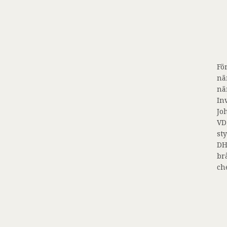
Fö
nä
nä
In
Jo
VD
st
DH
br
ch