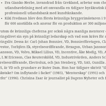
Eva Gianko-Nerbe, invandrad från Grekland, arbetar som chef
utlandsavdelning med att omvandla en tidigare byråkratisk in
professionell utlandsbank med kundtänkande.
Kiki Fredman blev den första kvinnliga bryggerimästaren i 
för 600 anställda och ansvar för en produktion av 300 miljoner
rutom de kvinnliga cheferna ger också några manliga mentorer
ringslivet sin syn på kvinnligt ledarskap och vad som krävs för a
ringsliv. Dessa är: Carl-Johan Bonnier, VD, Bonnierföretagen, Cl
vestor, Torbjörn Ek, styrelseordförande, Hexagon, Urban Jansson,
hansson, VD, Volvo, Mikael Lilius, VD, Incentive, Åke Modig, VD, 
, L M Ericsson, Clas Reuterskiöld, VD, Industrivärden, Anders S
yrelseordförande, Electrolux, och Jan Stenberg, VD, SAS, Gunill
S, är VD och grundare av Ruter Dam. Hon har tidigare skrivit "S
åkstake? Om inflytande i facket" (1985), "Mentorskap" (1991) och
efer" (1996). Chrisina Zaar är journalist på Dagens Nyheter och 