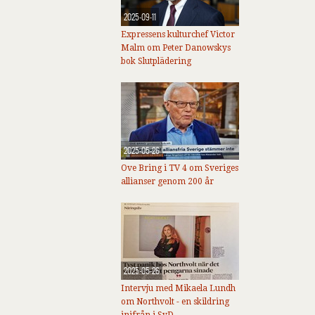
2025-09-11
Expressens kulturchef Victor
Malm om Peter Danowskys
bok Slutplädering
2025-05-26
Ove Bring i TV 4 om Sveriges
allianser genom 200 år
2025-05-26
Intervju med Mikaela Lundh
om Northvolt - en skildring