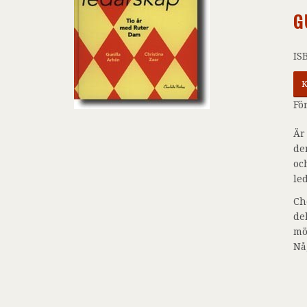
G
IS
K
Fö
Är
de
oc
le
Ch
de
mö
Nå