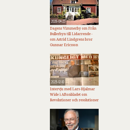
2026-04-23
Dagens Vimmerby om Från
Bullerbyn till Lidarrende -
om Astrid Lindgrens bror
Gunnar Ericsson
2025-12-10
Intervju med Lars-Hjalmar
Wide i Aftonbladet om
Revolutioner och resolutioner