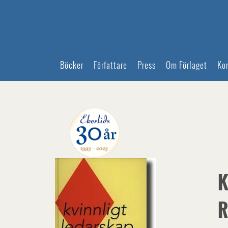
Böcker
Författare
Press
Om Förlaget
Ko
K
R