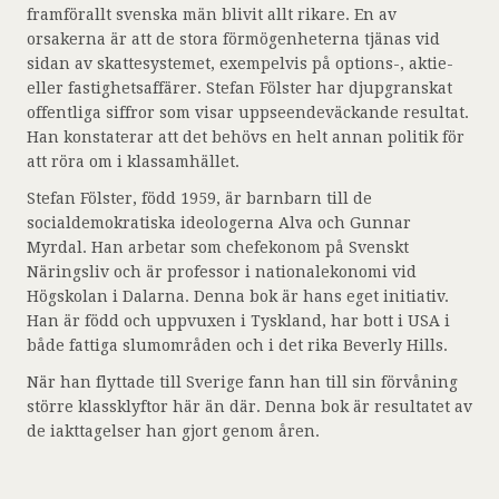
framförallt svenska män blivit allt rikare. En av
orsakerna är att de stora förmögenheterna tjänas vid
sidan av skattesystemet, exempelvis på options-, aktie-
eller fastighetsaffärer. Stefan Fölster har djupgranskat
offentliga siffror som visar uppseendeväckande resultat.
Han konstaterar att det behövs en helt annan politik för
att röra om i klassamhället.
Stefan Fölster, född 1959, är barnbarn till de
socialdemokratiska ideologerna Alva och Gunnar
Myrdal. Han arbetar som chefekonom på Svenskt
Näringsliv och är professor i nationalekonomi vid
Högskolan i Dalarna. Denna bok är hans eget initiativ.
Han är född och uppvuxen i Tyskland, har bott i USA i
både fattiga slumområden och i det rika Beverly Hills.
När han flyttade till Sverige fann han till sin förvåning
större klassklyftor här än där. Denna bok är resultatet av
de iakttagelser han gjort genom åren.