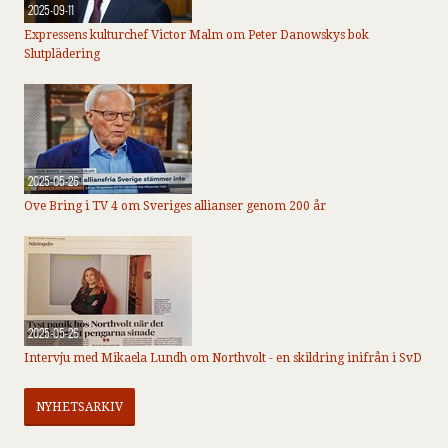
2025-09-11
Expressens kulturchef Victor Malm om Peter Danowskys bok
Slutplädering
2025-05-26
Ove Bring i TV 4 om Sveriges allianser genom 200 år
2025-05-26
Intervju med Mikaela Lundh om Northvolt - en skildring inifrån i SvD
NYHETSARKIV