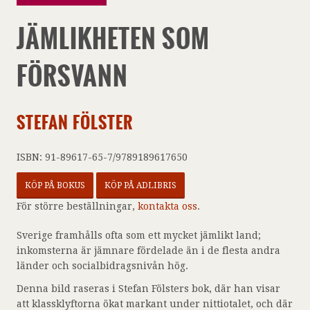
JÄMLIKHETEN SOM
FÖRSVANN
STEFAN FÖLSTER
ISBN: 91-89617-65-7/9789189617650
KÖP PÅ BOKUS
KÖP PÅ ADLIBRIS
För större beställningar,
kontakta oss
.
Sverige framhålls ofta som ett mycket jämlikt land;
inkomsterna är jämnare fördelade än i de flesta andra
länder och socialbidragsnivån hög.
Denna bild raseras i Stefan Fölsters bok, där han visar
att klassklyftorna ökat markant under nittiotalet, och där