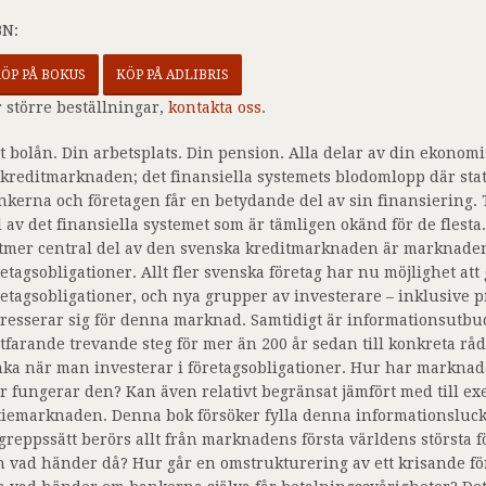
BN:
ÖP PÅ BOKUS
KÖP PÅ ADLIBRIS
r större beställningar,
kontakta oss
.
tt bolån. Din arbetsplats. Din pension. Alla delar av din ekonom
 kreditmarknaden; det finansiella systemets blodomlopp där st
nkerna och företagen får en betydande del av sin finansiering. T
l av det finansiella systemet som är tämligen okänd för de flest
ltmer central del av den svenska kreditmarknaden är marknaden
retagsobligationer. Allt fler svenska företag har nu möjlighet att 
retagsobligationer, och nya grupper av investerare – inklusive p
tresserar sig för denna marknad. Samtidigt är informationsut
rtfarande trevande steg för mer än 200 år sedan till konkreta r
nka när man investerar i företagsobligationer. Hur har marknad
r fungerar den? Kan även relativt begränsat jämfört med till e
tiemarknaden. Denna bok försöker fylla denna informationslucka
greppssätt berörs allt från marknadens första världens största f
h vad händer då? Hur går en omstrukturering av ett krisande före