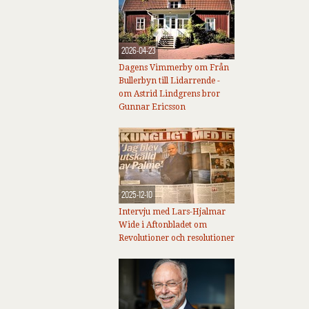
2026-04-23
Dagens Vimmerby om Från
Bullerbyn till Lidarrende -
om Astrid Lindgrens bror
Gunnar Ericsson
2025-12-10
Intervju med Lars-Hjalmar
Wide i Aftonbladet om
Revolutioner och resolutioner