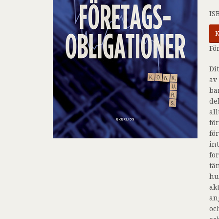
IS
K
Fö
Di
av
ba
de
al
fö
fö
in
fo
tä
hu
ak
an
oc