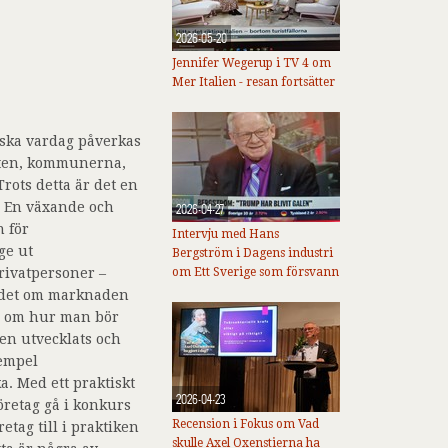
2026-05-20
Jennifer Wegerup i TV 4 om
Mer Italien - resan fortsätter
iska vardag påverkas
aten, kommunerna,
rots detta är det en
a. En växande och
2026-04-27
 för
Intervju med Hans
ge ut
Bergström i Dagens industri
rivatpersoner –
om Ett Sverige som försvann
budet om marknaden
åd om hur man bör
en utvecklats och
xempel
. Med ett praktiskt
2026-04-23
öretag gå i konkurs
Recension i Fokus om Vad
tag till i praktiken
skulle Axel Oxenstierna ha