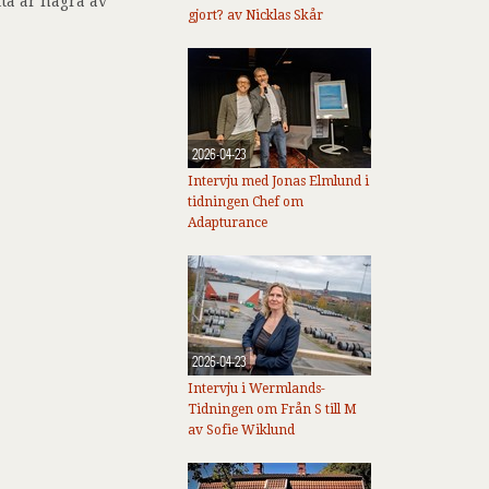
ta är några av
gjort? av Nicklas Skår
2026-04-23
Intervju med Jonas Elmlund i
tidningen Chef om
Adapturance
2026-04-23
Intervju i Wermlands-
Tidningen om Från S till M
av Sofie Wiklund