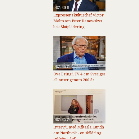
2025-09-11
Expressens kulturchef Victor
Malm om Peter Danowskys
bok Slutplädering
2025-05-26
Ove Bring i TV 4 om Sveriges
allianser genom 200 år
2025-05-26
Intervju med Mikaela Lundh
om Northvolt - en skildring