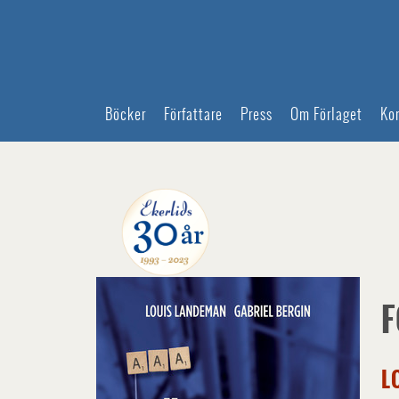
Böcker
Författare
Press
Om Förlaget
Ko
F
L