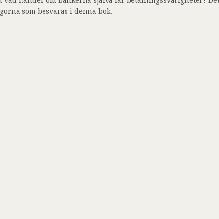
h vad händer om bankerna själva får betalningssvårigheter? Det
ågorna som besvaras i denna bok.