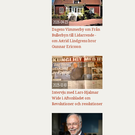
2026-04-23
Dagens Vimmerby om Från
Bullerbyn till Lidarrende -
om Astrid Lindgrens bror
Gunnar Ericsson
2025-12-10
Intervju med Lars-Hjalmar
Wide i Aftonbladet om
Revolutioner och resolutioner