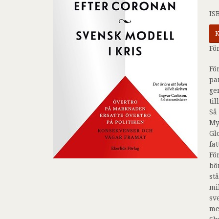
IS
K
Fö
Fö
pa
ge
ti
Så
My
Gl
fa
Fö
bö
st
mi
sv
me