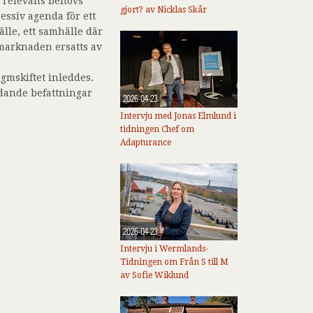
n relevans behövs
gjort? av Nicklas Skår
essiv agenda för ett
älle, ett samhälle där
 marknaden ersatts av
gmskiftet inleddes.
dande befattningar
2026-04-23
Intervju med Jonas Elmlund i
tidningen Chef om
Adapturance
2026-04-23
Intervju i Wermlands-
Tidningen om Från S till M
av Sofie Wiklund