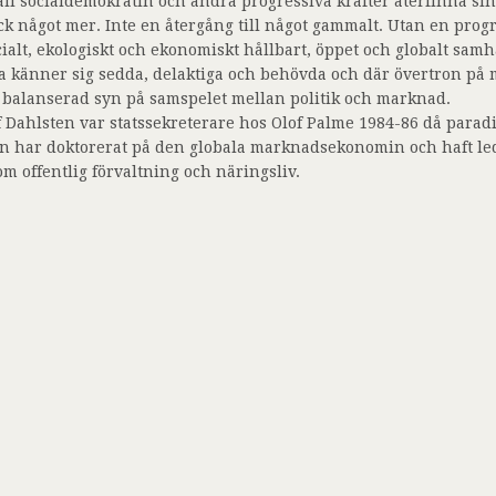
all socialdemokratin och andra progressiva krafter återfinna si
ck något mer. Inte en återgång till något gammalt. Utan en progr
cialt, ekologiskt och ekonomiskt hållbart, öppet och globalt samh
la känner sig sedda, delaktiga och behövda och där övertron på
 balanserad syn på samspelet mellan politik och marknad.
f Dahlsten var statssekreterare hos Olof Palme 1984-86 då paradi
n har doktorerat på den globala marknadsekonomin och haft le
om offentlig förvaltning och näringsliv.