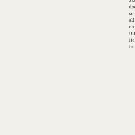
Sk
do
so
al
en
Ul
Ha
in