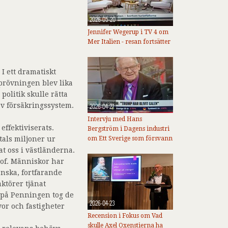
2026-05-20
Jennifer Wegerup i TV 4 om
Mer Italien - resan fortsätter
I ett dramatiskt
rövningen blev lika
litik skulle rätta
av försäkringssystem.
2026-04-27
Intervju med Hans
effektiviserats.
Bergström i Dagens industri
als miljoner ur
om Ett Sverige som försvann
t oss i västländerna.
rof. Människor har
enska, fortfarande
ktörer tjänat
 på Penningen tog de
2026-04-23
vor och fastigheter
Recension i Fokus om Vad
skulle Axel Oxenstierna ha