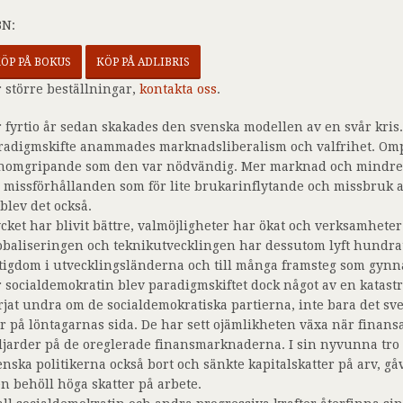
BN:
ÖP PÅ BOKUS
KÖP PÅ ADLIBRIS
r större beställningar,
kontakta oss
.
r fyrtio år sedan skakades den svenska modellen av en svår kris. 
radigmskifte anammades marknadsliberalism och valfrihet. Omp
nomgripande som den var nödvändig. Mer marknad och mindre po
ll missförhållanden som för lite brukarinflytande och missbruk 
 blev det också.
cket har blivit bättre, valmöjligheter har ökat och verksamheter 
obaliseringen och teknikutvecklingen har dessutom lyft hundrat
ttigdom i utvecklingsländerna och till många framsteg som gynna
r socialdemokratin blev paradigmskiftet dock något av en katast
rjat undra om de socialdemokratiska partierna, inte bara det sv
år på löntagarnas sida. De har sett ojämlikheten växa när finansa
ljarder på de oreglerade finansmarknaderna. I sin nyvunna tro
enska politikerna också bort och sänkte kapitalskatter på arv, gå
n behöll höga skatter på arbete.