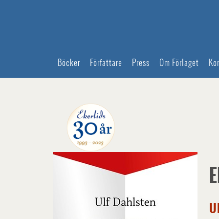
Böcker
Författare
Press
Om Förlaget
Ko
E
U