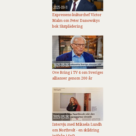
2025-09-11
Expressens kulturchef Victor
Malm om Peter Danowskys
bok Slutplädering
2025-05-26
Ove Bring i TV 4 om Sveriges
allianser genom 200 år
2025-05-26
Intervju med Mikaela Lundh
om Northvolt - en skildring