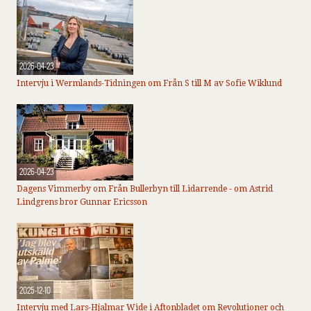
2026-04-23
Intervju i Wermlands-Tidningen om Från S till M av Sofie Wiklund
2026-04-23
Dagens Vimmerby om Från Bullerbyn till Lidarrende - om Astrid
Lindgrens bror Gunnar Ericsson
2025-12-10
Intervju med Lars-Hjalmar Wide i Aftonbladet om Revolutioner och