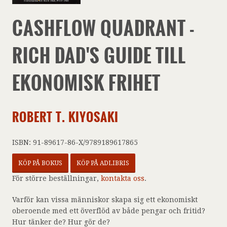
CASHFLOW QUADRANT -
RICH DAD'S GUIDE TILL
EKONOMISK FRIHET
ROBERT T. KIYOSAKI
ISBN: 91-89617-86-X/9789189617865
KÖP PÅ BOKUS
KÖP PÅ ADLIBRIS
För större beställningar,
kontakta oss
.
Varför kan vissa människor skapa sig ett ekonomiskt
oberoende med ett överflöd av både pengar och fritid?
Hur tänker de? Hur gör de?