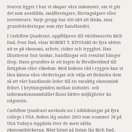
Svaren ligger i hur vi skapar våra inkomster, om vi gör
det som anställda, småföretagare, företagsägare eller
investerare. Varje grupp har sitt sätt att tänka, sina
grundvärderingar som styr handlandet.
I Cashflow Quadrant, uppföljaren till världssuccén Rich
Dad, Poor Dad, visar ROBERT T. KIYOSAKI de fyra sätten
att se på ekonomi, arbete, risker och trygghet. Han
illustrerar hur tankar, handlingar och resultat hänger
ihop. Hans grundtes är att ingen är förutbestämd till
fattigdom eller rikedom. Med bokens råd i ryggen kan vi
lära känna våra värderingar och välja att förändra dem
så att vårt handlande leder till en varaktig ekonomisk
frihet. I brytningstiden mellan industri- och
informationssamhället finns bättre möjligheter än
någonsin.
Cashflow Quadrant används nu i utbildningar på fyra
college i USA. Boken låg under 2003 som nummer 28 på
USA Today:s topplista över de mest sålda
ekonomiböckerna. Näst högst på listan låg Rich Dad,