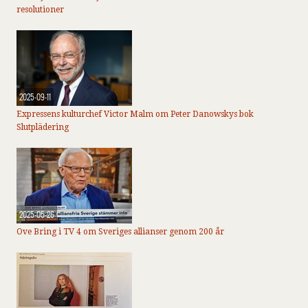
resolutioner
2025-09-11
Expressens kulturchef Victor Malm om Peter Danowskys bok
Slutplädering
2025-05-26
Ove Bring i TV 4 om Sveriges allianser genom 200 år